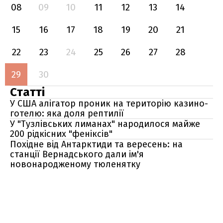
08
09
10
11
12
13
14
15
16
17
18
19
20
21
22
23
24
25
26
27
28
29
30
Статті
У США алігатор проник на територію казино-
готелю: яка доля рептилії
У "Тузлівських лиманах" народилося майже
200 рідкісних "феніксів"
Похідне від Антарктиди та вересень: на
станції Вернадського дали ім'я
новонародженому тюленятку