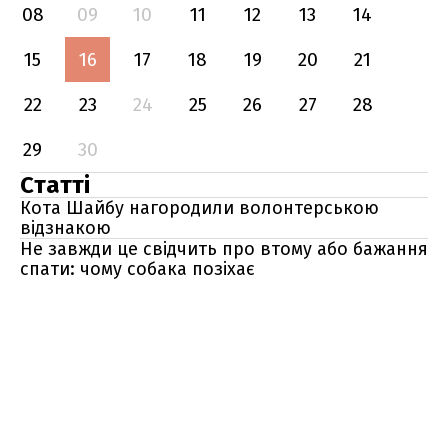
08
09
10
11
12
13
14
15
16
17
18
19
20
21
22
23
24
25
26
27
28
29
30
Статті
Кота Шайбу нагородили волонтерською
відзнакою
Не завжди це свідчить про втому або бажання
спати: чому собака позіхає