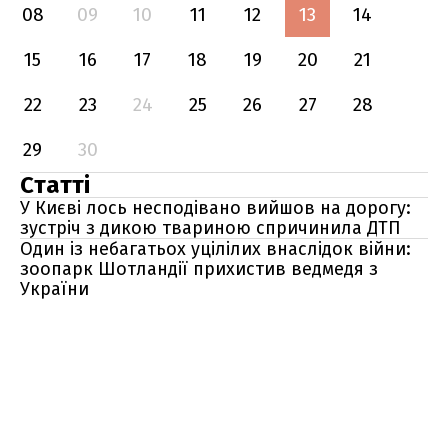
08
09
10
11
12
13
14
15
16
17
18
19
20
21
22
23
24
25
26
27
28
29
30
Статті
У Києві лось несподівано вийшов на дорогу:
зустріч з дикою твариною спричинила ДТП
Один із небагатьох уцілілих внаслідок війни:
зоопарк Шотландії прихистив ведмедя з
України