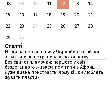
08
09
10
11
12
13
14
15
16
17
18
19
20
21
22
23
24
25
26
27
28
29
30
Статті
Йшли на полювання: у Чорнобильській зоні
зграя вовків потрапила у фотопастку
Без єдиної плямочки: першого у світі
бездоганного жирафа помітили в Африці
Дуже дивна пристрасть: чому кішки люблять
жувати пластик