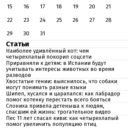
15
16
17
18
19
20
21
22
23
24
25
26
27
28
29
30
31
Статьи
Наиболее удивлённый кот: чем
четырехлапый покорил соцсети
Приравняли к детям: в Испании будут
учитывать интересы животных во время
разводов
Хвостатые гении: выяснилось, что собаки
могут понимать разные языки
Шипел, кусался и царапался: как лабрадор
помог котенку перестать всего бояться
Слониха привела детеныша к людям,
спасшим ей жизнь: трогательное видео
Пес 11 лет спасал киви: как четырехлапый
помог увеличить популяцию птиц