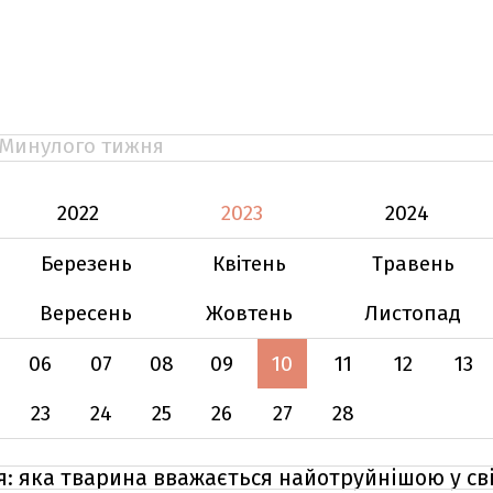
Минулого тижня
2022
2023
2024
Березень
Квітень
Травень
Вересень
Жовтень
Листопад
06
07
08
09
10
11
12
13
23
24
25
26
27
28
мія: яка тварина вважається найотруйнішою у сві