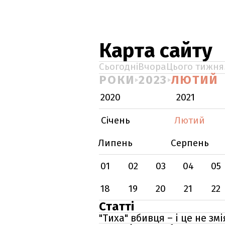
Карта сайту
Сьогодні
Вчора
Цього тижня
РОКИ
2023
ЛЮТИЙ
2020
2021
Січень
Лютий
Липень
Серпень
01
02
03
04
05
18
19
20
21
22
Статті
"Тиха" вбивця – і це не з