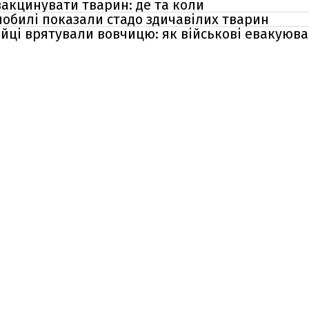
вакцинувати тварин: де та коли
рнобилі показали стадо здичавілих тварин
бійці врятували вовчицю: як військові евакую