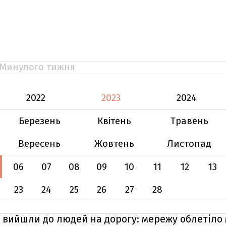
Минулого тижня
2022
2023
2024
Березень
Квітень
Травень
Вересень
Жовтень
Листопад
06
07
08
09
10
11
12
13
23
24
25
26
27
28
 вийшли до людей на дорогу: мережу облетіло 