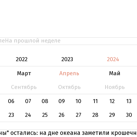
ле
На прошлой неделе
2022
2023
2024
Март
Апрель
Май
Сентябрь
Октябрь
Ноябрь
06
07
08
09
10
11
12
13
23
24
25
26
27
28
29
30
ны" остались: на дне океана заметили крошеч