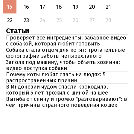
15
16
17
18
19
20
21
22
23
24
25
26
27
28
Статьи
Проверяет все ингредиенты: забавное видео
с собакой, которая любит готовить
Собака стала отцом для котят: трогательные
фотографии заботы четырехлапого
Заполз под машину, чтобы объять хозяина:
видео поступка собаки
Почему коты любят спать на людях: 5
распространенных причин
В Индонезии чудом спасли крокодила,
который 5 лет прожил с шиной на шее
Выгибают спину и громко "разговаривают": в
чем причины странного поведения кошек