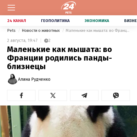
24 КАНАЛ
ГЕОПОЛИТИКА
ЭКОНОМИКА
БИЗНЕ
Pets
Новости о животных
Маленькие как мышата: во Франции родились панды-близнецы
2 августа,
19:47
2
Маленькие как мышата: во
Франции родились панды-
близнецы
Алина Рудченко