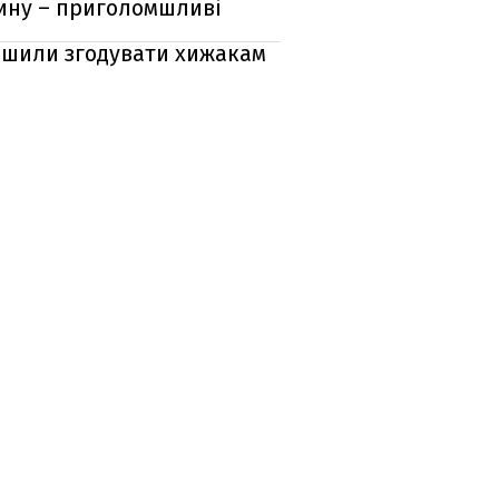
рину – приголомшливі
рішили згодувати хижакам