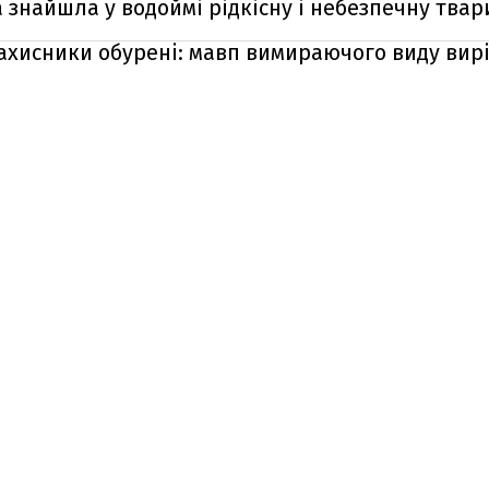
а знайшла у водоймі рідкісну і небезпечну тва
захисники обурені: мавп вимираючого виду ви