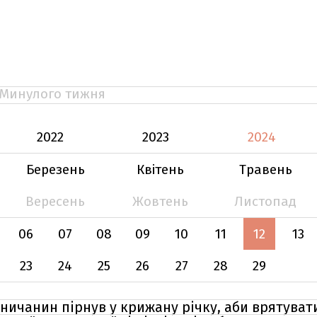
Минулого тижня
2022
2023
2024
Березень
Квітень
Травень
Вересень
Жовтень
Листопад
06
07
08
09
10
11
12
13
23
24
25
26
27
28
29
ничанин пірнув у крижану річку, аби врятуват