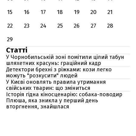
15
16
17
18
19
20
21
22
23
24
25
26
27
28
29
Статті
У Чорнобильській зоні помітили цілий табун
шляхетних красунь: граційний кадр
Детектори брехні з ріжками: кози легко
можуть "розкусити" людей
У Києві оновлять правила утримання
свійських тварин: що зміниться
Історія гідна кіносценарію: собака-поводир
Плюша, яка зникла у перший день
вторгнення, знайшлася