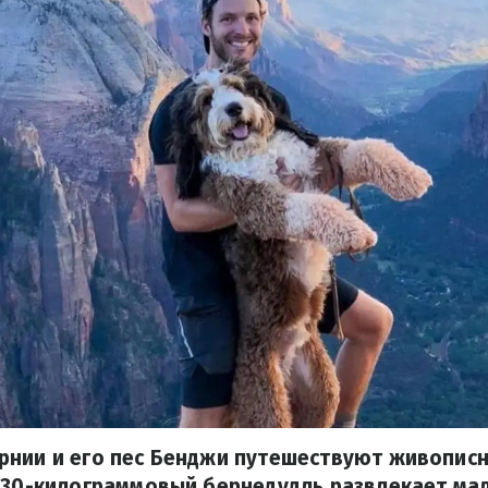
рнии и его пес Бенджи путешествуют живопис
, 30-килограммовый бернедудль развлекает ма