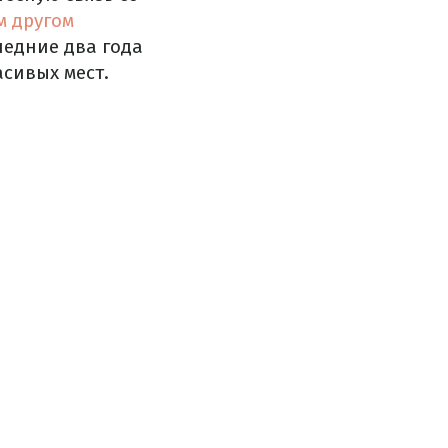
м друг
ом
ледние два года
асивых мест.