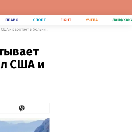
ПРАВО
СПОРТ
FIGHT
УЧЕБА
ЛАЙФХАК
Путешествия, от которых захватывает дух: милый пес Бенджи объездил США и работает в больнице
атывает
ил США и