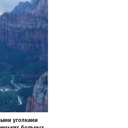
ными уголками
леньких больных