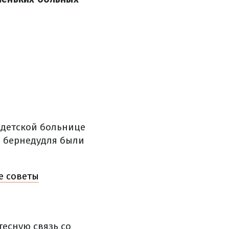
​детской больнице
и бернедудля были
е советы
есную связь со