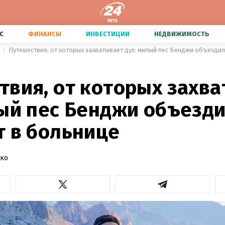
С
ФИНАНСЫ
ИНВЕСТИЦИИ
НЕДВИЖИМОСТЬ
твия, от которых захв
лый пес Бенджи объезд
т в больнице
нко