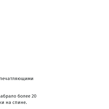
 впечатляющими
набрало более 20
жи на спине.