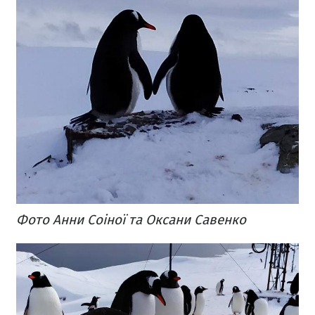
Фото Анни Соіної та Оксани Савенко