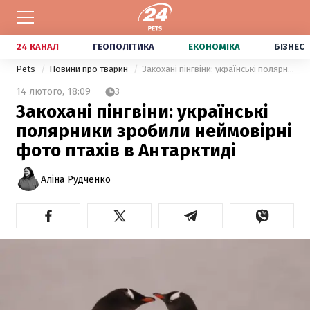
24 КАНАЛ
ГЕОПОЛІТИКА
ЕКОНОМІКА
БІЗНЕС
Pets
Новини про тварин
Закохані пінгвіни: українські полярники зробили неймовірні фото птахів в Антарктиді
14 лютого,
18:09
3
Закохані пінгвіни: українські
полярники зробили неймовірні
фото птахів в Антарктиді
Аліна Рудченко