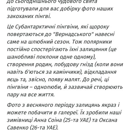
До сьогоднішнього чудового свята
підготували для вас добірку фото наших
закоханих пінгві.
Це Субантарктичні пінгвіни, які щороку
повертаються до "Вернадського" навесні
саме на шлюбний сезон. Тож полярники
постійно спостерігають їхні залицяння (це
шанобливі поклони одне одному),
створення родин, побудову гнізд (коли вони
навіть б'ються за камінчики), відкладання
яєць та, звісно, появу малят. До речі, ці
пінгвіни – однолюби, й зазвичай створюють
пару на все життя.
Фото з весняного періоду залицянь якраз і
можете побачити в галереї. Їх зробили наші
зимівниці Анна Соіна (25-та УАЕ) та Оксана
Савенко (26-та УАЕ).