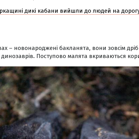
ркащині дикі кабани вийшли до людей на дорогу
ах – новонароджені бакланята, вони зовсім дрібн
т динозаврів. Поступово малята вкриваються кор