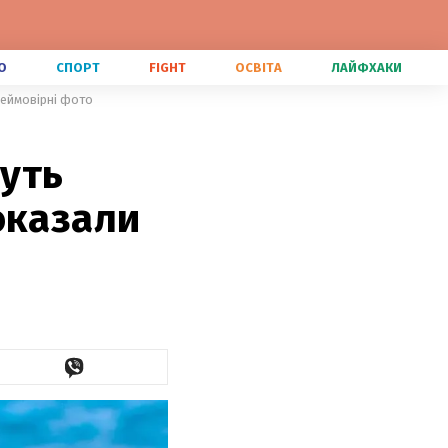
О
СПОРТ
FIGHT
ОСВІТА
ЛАЙФХАКИ
неймовірні фото
туть
оказали