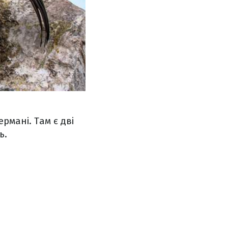
ермані. Там є дві
ь.