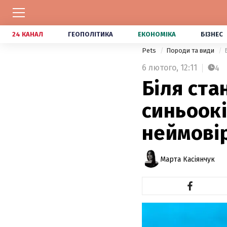
24 КАНАЛ
ГЕОПОЛІТИКА
ЕКОНОМІКА
БІЗНЕС
Pets
Породи та види
6 лютого,
12:11
4
Біля ста
синьоок
неймові
Марта Касіянчук