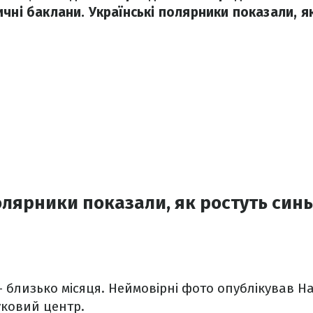
чні баклани. Українські полярники показали, я
олярники показали, як ростуть синь
– близько місяця. Неймовірні фото опублікував 
ковий центр.