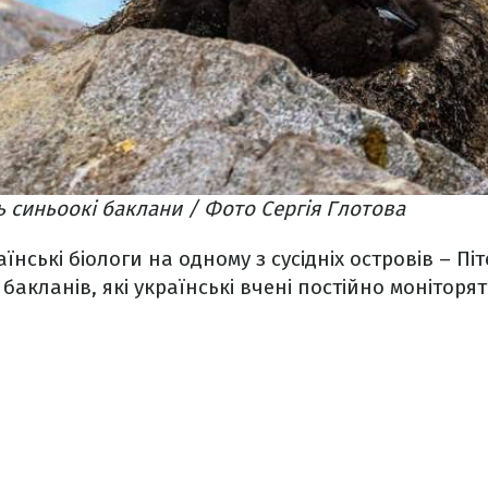
 синьоокі баклани​ / Фото Сергія Глотова
нські біологи на одному з сусідніх островів – Піт
бакланів, які українські вчені постійно моніторят