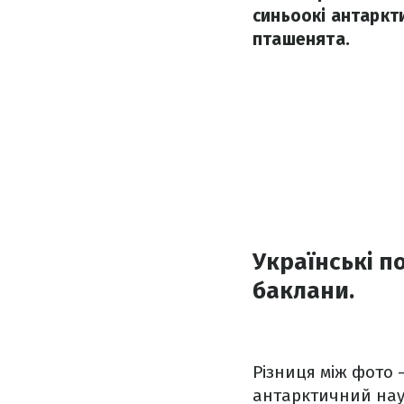
синьоокі антаркти
пташенята.
Українські п
баклани.
Різниця між фото 
антарктичний нау