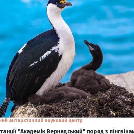
ний антарктичний науковий центр
танції "Академік Вернадський" поряд з пінгвін