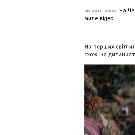
На Че
ЧИТАЙТЕ ТАКОЖ
миле відео
На перших світлин
схожі на дитинча