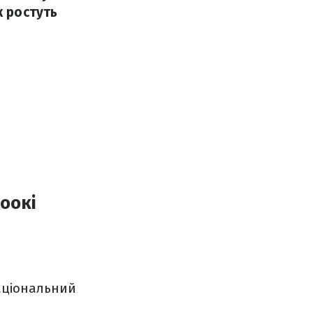
к ростуть
оокі
Національний