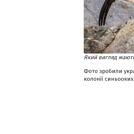
Який вигляд мають
Фото зробили украї
колонії синьооких 