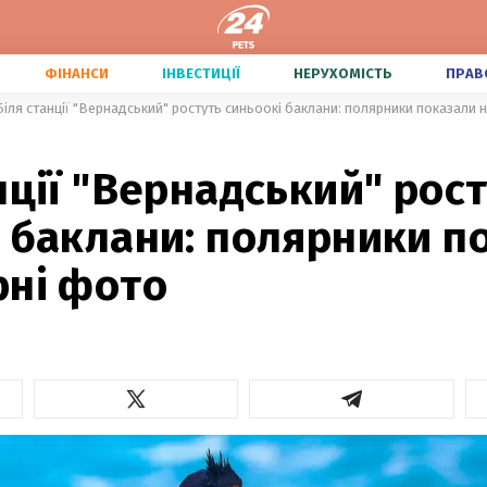
ФІНАНСИ
ІНВЕСТИЦІЇ
НЕРУХОМІСТЬ
ПРАВ
Біля станції "Вернадський" ростуть синьоокі баклани: полярники показали 
нції "Вернадський" рос
і баклани: полярники п
рні фото