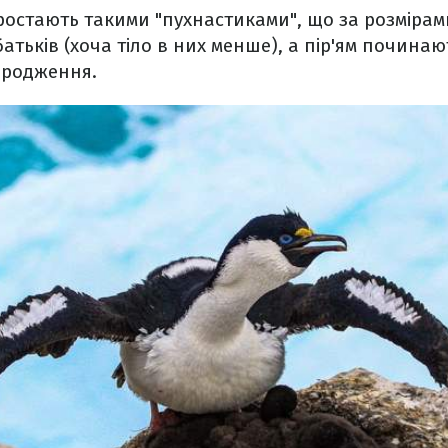
ростають такими "пухнастиками", що за розмірам
батьків (хоча тіло в них менше), а пір'ям почина
народження.