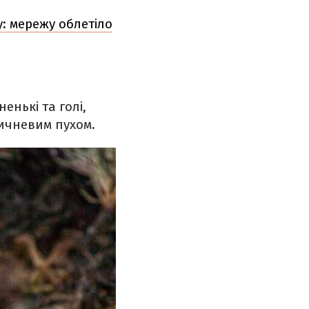
: мережу облетіло
енькі та голі,
ичневим пухом.