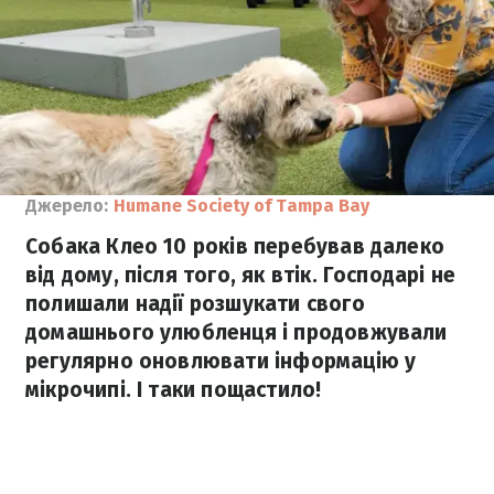
Джерело:
Humane Society of Tampa Bay
Собака Клео 10 років перебував далеко
від дому, після того, як втік. Господарі не
полишали надії розшукати свого
домашнього улюбленця і продовжували
регулярно оновлювати інформацію у
мікрочипі. І таки пощастило!