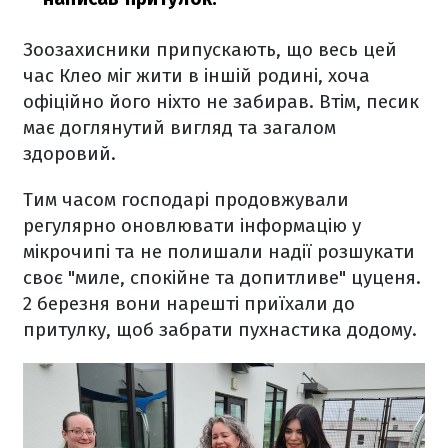
Зоозахисники припускають, що весь цей
час Клео міг жити в іншій родині, хоча
офіційно його ніхто не забирав. Втім, песик
має доглянутий вигляд та загалом
здоровий.
Тим часом господарі продовжували
регулярно оновлювати інформацію у
мікрочипі та не полишали надії розшукати
своє "миле, спокійне та допитливе" цуценя.
2 березня вони нарешті приїхали до
притулку, щоб забрати пухнастика додому.