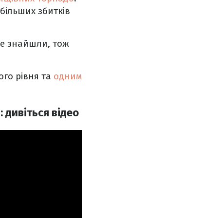
йбільших збитків
 не знайшли, тож
го рівня та
одним
 дивіться відео