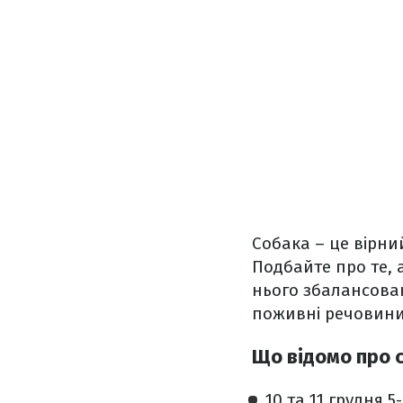
Собака – це вірни
Подбайте про те, 
нього збалансован
поживні речовини
Що відомо про 
10 та 11 грудня