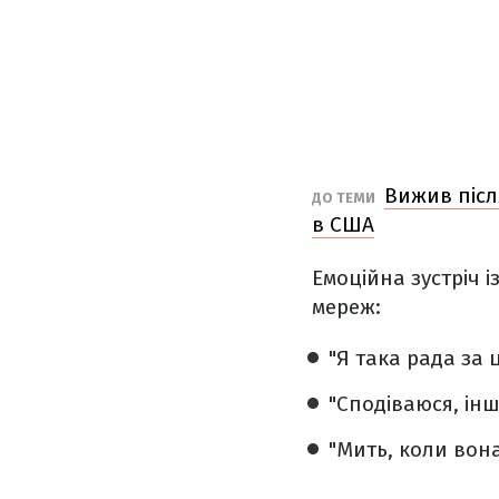
Вижив післ
ДО ТЕМИ
в США
Емоційна зустріч 
мереж:
"Я така рада за ц
"Сподіваюся, інш
"Мить, коли вона