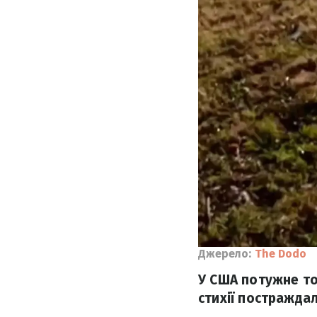
Джерело:
The Dodo
У США потужне то
стихії постражда