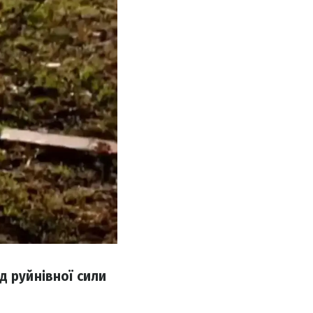
д руйнівної сили