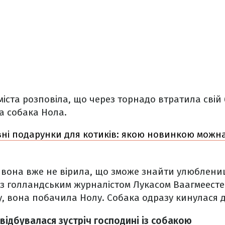
іста розповіла, що через торнадо втратила свій
а собака Нола.
ні подарунки для котиків: якою новинкою можн
 вона вже не вірила, що зможе знайти улюблени
із голландським журналістом Лукасом Ваагмеесте
у, вона побачила Нолу. Собака одразу кинулася д
 відбувалася зустріч господині із собакою