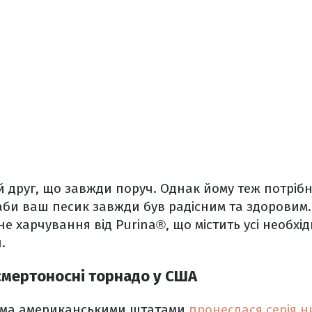
й друг, що завжди поруч. Однак йому теж потріб
аби ваш песик завжди був радісним та здоровим
е харчування від Purina®, що містить усі необхід
.
смертоносні торнадо у США
 5-ма американськими штатами
пронеслася серія 