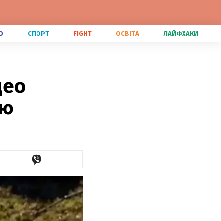
О
СПОРТ
FIGHT
ОСВІТА
ЛАЙФХАКИ
део
ою