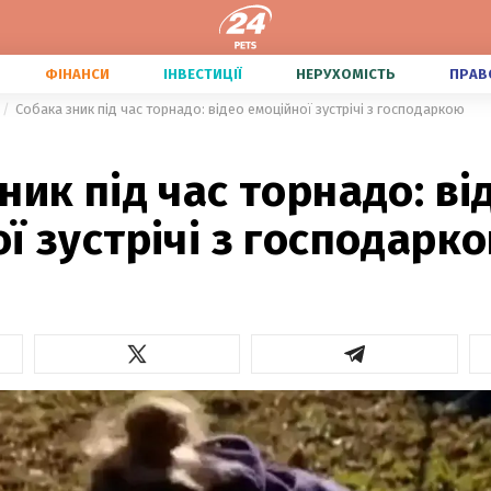
ФІНАНСИ
ІНВЕСТИЦІЇ
НЕРУХОМІСТЬ
ПРАВ
Собака зник під час торнадо: відео емоційної зустрічі з господаркою
ник під час торнадо: ві
ї зустрічі з господарк