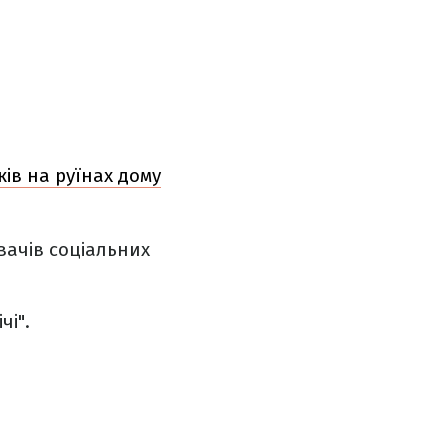
ів на руїнах дому
вачів соціальних
чі".