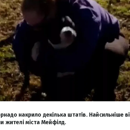
рнадо накрило декілька штатів. Найсильніше ві
ли жителі міста Мейфілд.