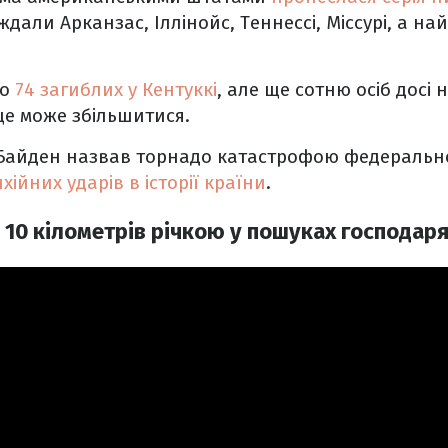
аждали Арканзас, Іллінойс, Теннессі, Міссурі, а на
ро
74 загиблих у Кентуккі
, але ще сотню осіб досі
 ще може збільшитися.
Байден назвав торнадо катастрофою федерально
хійних ударів в історії країни
.
10 кілометрів річкою у пошуках господаря: