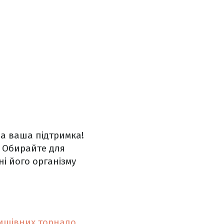
на ваша підтримка!
. Обирайте для
ні його організму
нищівних торнадо
.