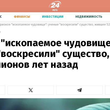
С
ФИНАНСЫ
ИНВЕСТИЦИИ
НЕДВИЖИМОСТЬ
риокое "ископаемое чудовище": ученые "воскресили" существо, жившее 5
7
 "ископаемое чудовище
"воскресили" существо
лионов лет назад