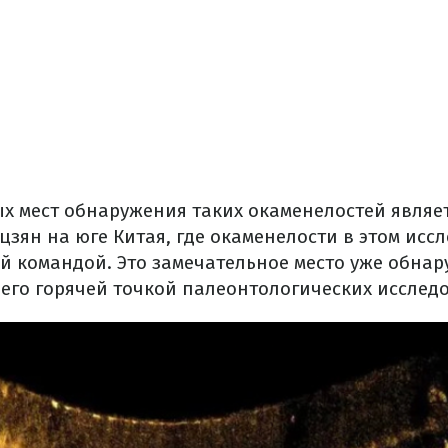
х мест обнаружения таких окаменелостей являе
цзян на юге Китая, где окаменелости в этом исс
й командой. Это замечательное место уже обнар
 его горячей точкой палеонтологических исслед