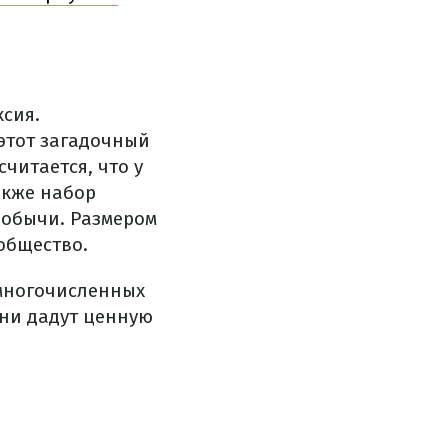
сия.
этот загадочный
читается, что у
акже набор
 добычи. Размером
общество.
 многочисленных
они дадут ценную