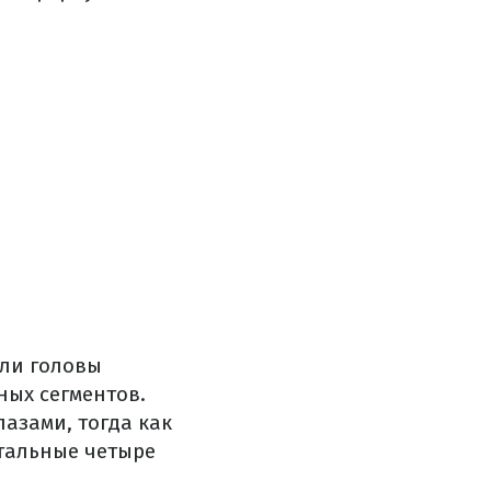
али головы
ных сегментов.
лазами, тогда как
стальные четыре