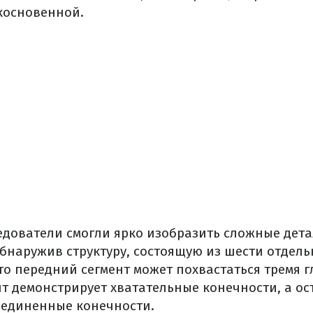
косновенной.
ледователи смогли ярко изобразить сложные дет
бнаружив структуру, состоящую из шести отдель
о передний сегмент может похвастаться тремя г
т демонстрирует хватательные конечности, а о
оединенные конечности.