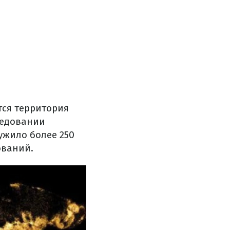
тся территория
ледовании
ужило более 250
ований.