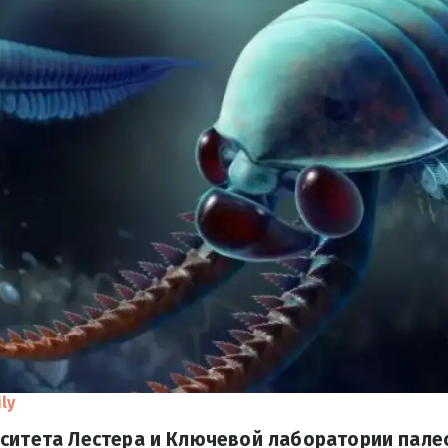
ly
рситета Лестера и Ключевой лаборатории пал