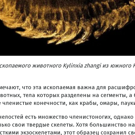
копаемого животного Kylinxia zhangi из южного 
мечают, что эта ископаемая важна для расшифр
вотных, тела которых разделены на сегменты, а
 членистые конечности, как крабы, омары, паук
нелостей есть множество членистоногих, однако
лько свои твердые скелеты. Хотя большинство н
сткими экзоскелетами, этот образец сохранил с