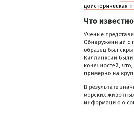
доисторическая п
Что известно
Ученые представи
Обнаруженный с 
образец был скрыт
Киллинксии были 
конечностей, что,
примерно на круп
В результате зна
морских животных
информацию о соб