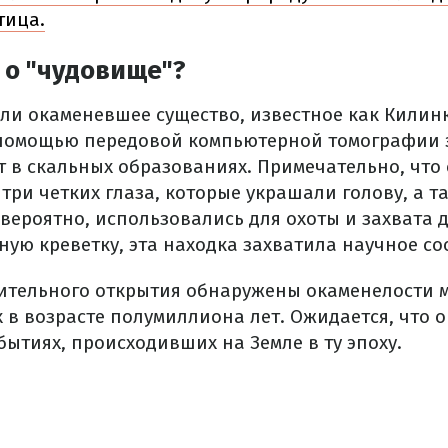
тица.
 о "чудовище"?
ли окаменевшее существо, известное как Килинк
помощью передовой компьютерной томографии 
 в скальных образованиях. Примечательно, что с
три четких глаза, которые украшали голову, а т
 вероятно, использовались для охоты и захвата
ную креветку, эта находка захватила научное со
чительного открытия обнаружены окаменелости
 в возрасте полумиллиона лет. Ожидается, что 
ытиях, происходивших на Земле в ту эпоху.