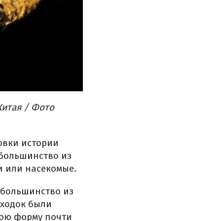
Китая / Фото
овки истории
 большинство из
и или насекомые.
 большинство из
аходок были
вою форму почти