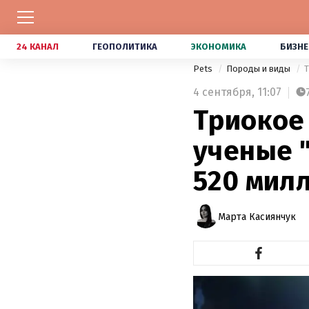
24 КАНАЛ
ГЕОПОЛИТИКА
ЭКОНОМИКА
БИЗНЕ
Pets
Породы и виды
Т
4 сентября,
11:07
Триокое
ученые 
520 мил
Марта Касиянчук