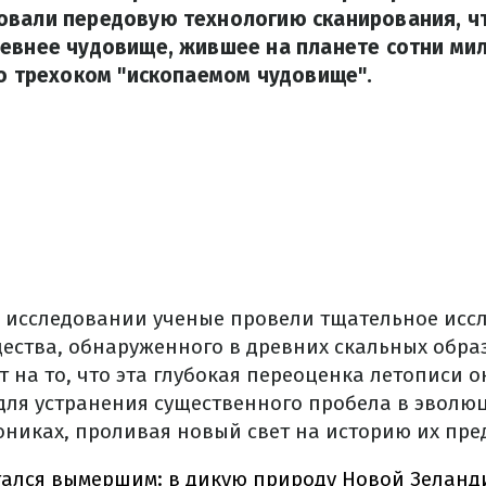
овали передовую технологию сканирования, ч
ревнее чудовище, жившее на планете сотни ми
 о трехоком "ископаемом чудовище".
 исследовании ученые провели тщательное исс
ества, обнаруженного в древних скальных обра
 на то, что эта глубокая переоценка летописи 
для устранения существенного пробела в эвол
ониках, проливая новый свет на историю их пре
ался вымершим: в дикую природу Новой Зеланд