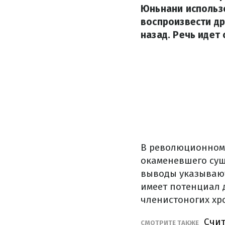
Юньнани использ
воспроизвести д
назад. Речь идет
В революционном
окаменевшего сущ
выводы указывают
имеет потенциал 
членистоногих хр
Счит
СМОТРИТЕ ТАКЖЕ