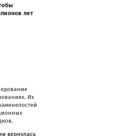
тобы
ллионов лет
ледование
зованиях. Их
окаменелостей
юционных
дков.
ии вернулась