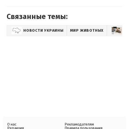
Связанные темы:
НОВОСТИ УКРАИНЫ
МИР ЖИВОТНЫХ
НО
О нас
Рекламодателям
Редакция
Правила пользования