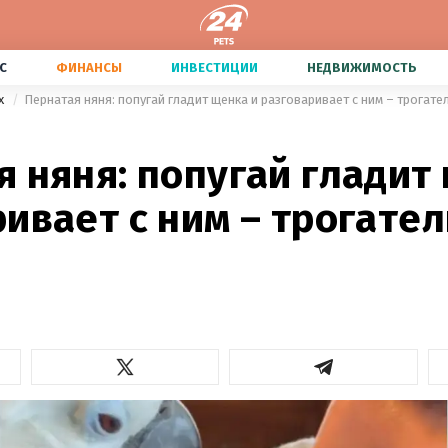
С
ФИНАНСЫ
ИНВЕСТИЦИИ
НЕДВИЖИМОСТЬ
х
Пернатая няня: попугай гладит щенка и разговаривает с ним – трогат
 няня: попугай гладит
ивает с ним – трогате