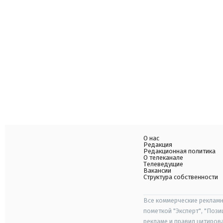
О нас
Редакция
Редакционная политика
О телеканале
Телеведущие
Вакансии
Структура собственности
Все коммерческие рекламн
пометкой "Эксперт", "Поз
рекламе и правил цитиров