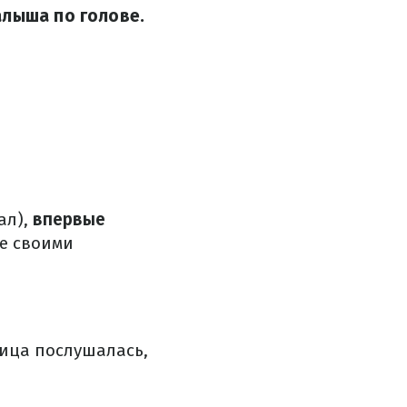
алыша по голове.
ал),
впервые
е своими
ица послушалась,