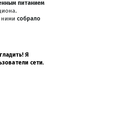
енным питанием
циона.
с ними
собрало
огладить!
Я
зователи сети.