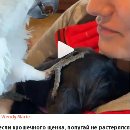
 Wendy Marie
если крошечного щенка, попугай не растерялся