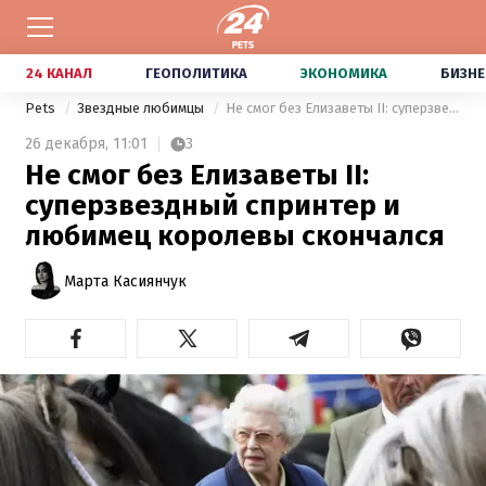
24 КАНАЛ
ГЕОПОЛИТИКА
ЭКОНОМИКА
БИЗНЕ
Pets
Звездные любимцы
Не смог без Елизаветы II: суперзвездный спринтер и любимец королевы скончался
26 декабря,
11:01
3
Не смог без Елизаветы II:
суперзвездный спринтер и
любимец королевы скончался
Марта Касиянчук