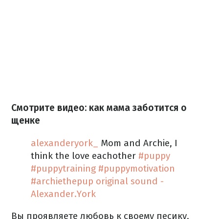
Смотрите видео: как мама заботится о
щенке
alexanderyork_
Mom and Archie, I
think the love eachother
#puppy
#puppytraining
#puppymotivation
#archiethepup
original sound -
Alexander.York
Вы проявляете любовь к своему песику,