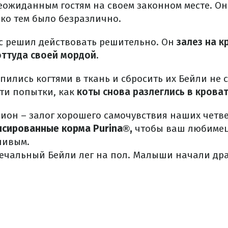
еожиданным гостям на своем законном месте.
Он
ко тем было безразлично.
с решил действовать решительно.
Он
залез на к
оттуда своей мордой.
ились когтями в ткань и сбросить их Бейли не с
эти попытки, как
коты снова разлеглись в кроват
он – залог хорошего самочувствия наших четве
нсированные
корма
Purina®,
чтобы ваш любимец
ливым.
печальный Бейли лег на пол.
Малыши начали драз