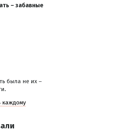
ать – забавные
ть была не их –
и.
ь каждому
вали