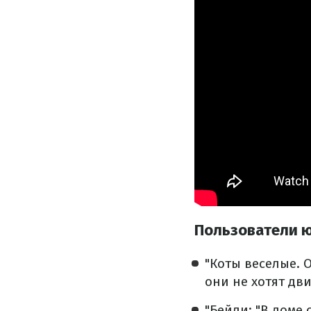
Пользователи 
"Коты веселые. О
они не хотят дви
"Бейли: "В доме