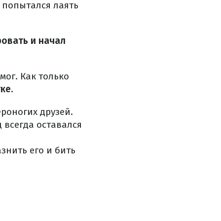
 попытался лаять
ровать и начал
мог. Как т
олько
ке.
роногих друзей.
 всегда оставался
нить его и бить