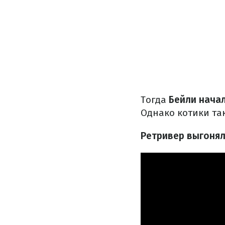
Тогда
Бейли нача
Однако котики так
Ретривер выгонял