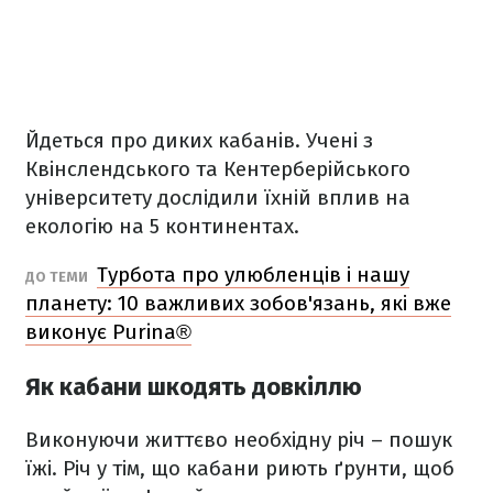
Йдеться про диких кабанів. Учені з
Квінслендського та Кентерберійського
університету дослідили їхній вплив на
екологію на 5 континентах.
Турбота про улюбленців і нашу
ДО ТЕМИ
планету: 10 важливих зобов'язань, які вже
виконує Purina®
Як кабани шкодять довкіллю
Виконуючи життєво необхідну річ – пошук
їжі. Річ у тім, що кабани риють ґрунти, щоб