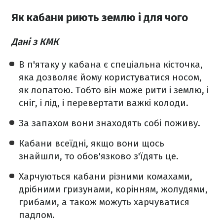
Як кабани риють землю і для чого
Дані з КМК
В п'ятаку у кабана є спеціальна кісточка,
яка дозволяє йому користуватися носом,
як лопатою. Тобто він може рити і землю, і
сніг, і лід, і перевертати важкі колоди.
За запахом вони знаходять собі поживу.
Кабани всеїдні, якщо вони щось
знайшли, то обов'язково з'їдять це.
Харчуються кабани різними комахами,
дрібними гризунами, корінням, жолудями,
грибами, а також можуть харчуватися
падлом.