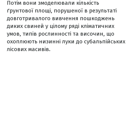
Потім вони змоделювали кількість
ґрунтової площі, порушеної в результаті
довготривалого вивчення пошкоджень
диких свиней у цілому ряді кліматичних
умов, типів рослинності та височин, що
охоплюють низинні луки до субальпійських
лісових масивів.