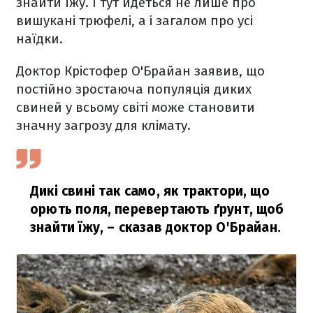
знайти їжу. І тут йдеться не лише про
вишукані трюфелі, а і загалом про усі
наїдки.
Доктор Крістофер О'Брайан заявив, що
постійно зростаюча популяція диких
свиней у всьому світі може становити
значну загрозу для клімату.
Дикі свині так само, як трактори, що
орють поля, перевертають ґрунт, щоб
знайти їжу,
– сказав доктор О'Брайан.