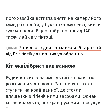
Його хазяйка встигла зняти на камеру його
кумедні спроби, у буквальному сенсі, вийти
сухим з води. Відео набрало понад 140
тисяч лайків у тіктоці.
З першого дня і назавжди: 5 гарантій
ЦІКАВО
від Friskies® для ваших улюбленців
Кіт-еквілібрист над ванною
Рудий кіт сидів на змішувачі і з цікавістю
розглядався довкола. Раптом він захотів
ступити на край ванної, де стояли
пляшечки з гігієнічними засобами. Однак
кіт не врахував, що кран рухомий і посунув