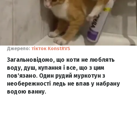
Джерело:
тікток KonstRVS
Загальновідомо, що коти не люблять
воду, душ, купання і все, що з цим
пов'язано. Один рудий муркотун з
необережності ледь не впав у набрану
водою ванну.