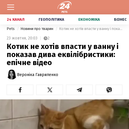
24 КАНАЛ
ГЕОПОЛІТИКА
ЕКОНОМІКА
БІЗНЕС
Pets
Новини про тварин
Котик не хотів впасти у ванну і показав дива еквілібристики: епічне відео
23 жовтня,
20:03
2
Котик не хотів впасти у ванну і
показав дива еквілібристики:
епічне відео
Вероніка Гавриленко