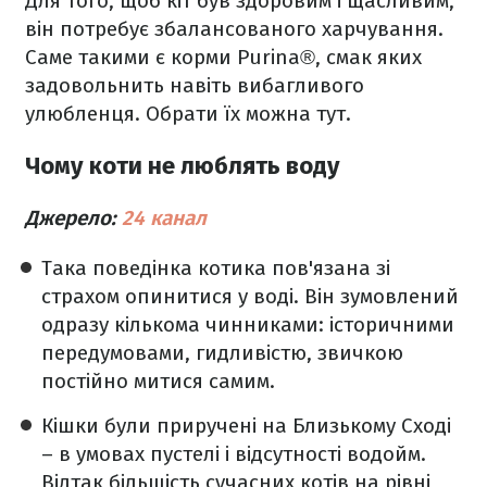
Для того, щоб кіт був здоровим і щасливим,
він потребує збалансованого харчування.
Саме такими є корми Purina®, смак яких
задовольнить навіть вибагливого
улюбленця. Обрати їх можна тут.
Чому коти не люблять воду
Джерело:
24 канал
Така поведінка котика пов'язана зі
страхом опинитися у воді. Він зумовлений
одразу кількома чинниками: історичними
передумовами, гидливістю, звичкою
постійно митися самим.
Кішки були приручені на Близькому Сході
– в умовах пустелі і відсутності водойм.
Відтак більшість сучасних котів на рівні