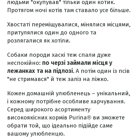
людьми "окупував" тільки один котик.
Протягом ночі котів там ставало усе більше.
Хвостаті переміщувалися, мінялися місцями,
притулялися один до одного та
розлягалися як хотіли.
Собаки породи хаскі теж спали дуже
неспокійно:
по черзі займали місця у
лежанках та на підлозі.
А потім один із псів
"не стримався" й теж заліз на ліжко.
Кожен домашній улюбленець – унікальний,
і кожному потрібне особливе харчування.
Серед широкого асортименту
високоякісних кормів Purina® ви зможете
обрати той, що ідеально підійде саме
вашому улюбленцю.