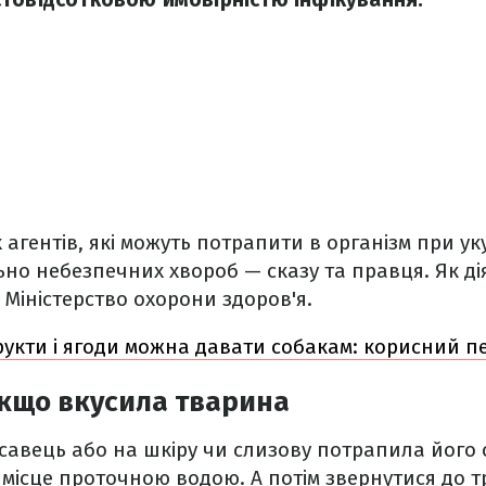
агентів, які можуть потрапити в організм при уку
но небезпечних хвороб — сказу та правця. Як дія
 Міністерство охорони здоров'я.
рукти і ягоди можна давати собакам: корисний п
якщо вкусила тварина
савець або на шкіру чи слизову потрапила його 
місце проточною водою. А потім звернутися до 