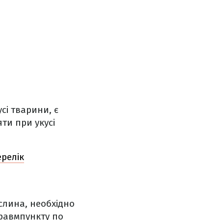
сі тварини, є
ти при укусі
ерелік
слина, необхідно
травмпункту по