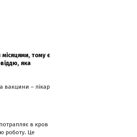
 місяцями, тому є
овіддю, яка
а вакцини – лікар
и потрапляє в кров
ю роботу. Це