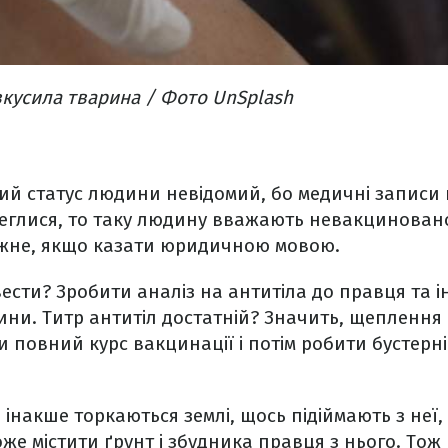
кусила тварина​ / Фото UnSplash
й статус людини невідомий, бо медичні записи 
еглися, то таку людину вважають невакцинован
жне, якщо казати юридичною мовою.
ести? Зробити аналіз на антитіла до правця та і
ини. Титр антитіл достатній? Значить, щеплення 
и повний курс вакцинації і потім робити бустерн
 інакше торкаються землі, щось підіймають з неї,
оже містити ґрунт і збудника правця з нього. То