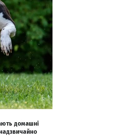
сають домашні
з надзвичайно