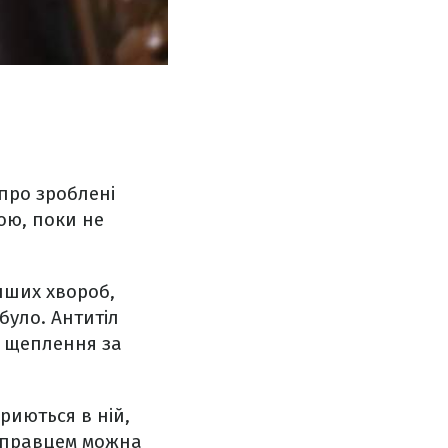
про зроблені
ою, поки не
нших хвороб,
було. Антитіл
і щеплення за
 риються в ній,
ж правцем можна