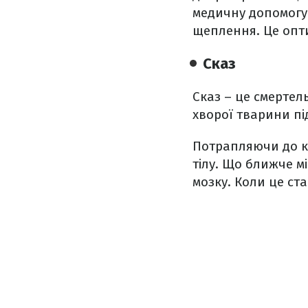
медичну допомогу 
щеплення. Це опти
Сказ
Сказ – це смертель
хворої тварини пі
Потрапляючи до к
тілу. Що ближче м
мозку. Коли це ста