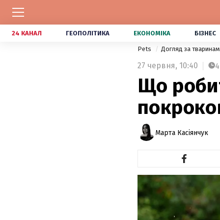
24 КАНАЛ
ГЕОПОЛІТИКА
ЕКОНОМІКА
БІЗНЕС
Pets
Догляд за тварина
27 червня,
10:40
4
Що робит
покроков
Марта Касіянчук