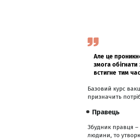
Але це проникне
змога обігнати
встигне тим ча
Базовий курс вакц
призначить потрі
Правець
Збудник правця – б
людини, то утворю