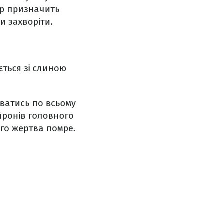
ар призначить
и захворіти.
ється зі слиною
ватись по всьому
ейронів головного
ого жертва помре.