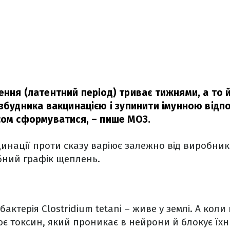
ння (латентний період) триває тижнями, а то й
 збудника вакцинацією і зупинити імунною відп
сом сформуватися,
– пише МОЗ.
инації проти сказу варіює залежно від виробник
бний графік щеплень.
актерія Clostridium tetani – живе у землі. А кол
є токсин, який проникає в нейрони й блокує їхн