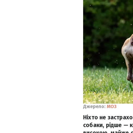
Джерело:
МОЗ
Ніхто не застрах
собаки, рідше — к
високою, майже с