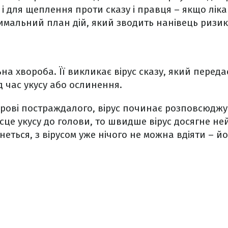
і для щеплення проти сказу і правця – якщо лік
мальний план дій, який зводить нанівець ризик
на хвороба. Її викликає вірус сказу, який переда
д час укусу або ослинення.
рові постраждалого, вірус починає розповсюджу
ісце укусу до голови, то швидше вірус досягне н
неться, з вірусом уже нічого не можна вдіяти – й