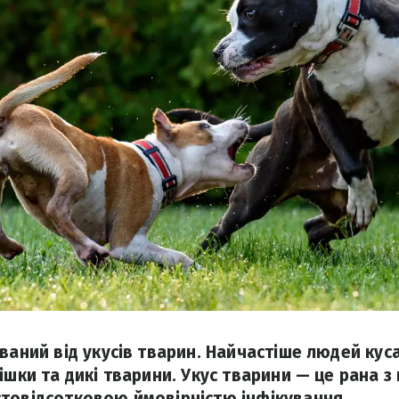
ований від укусів тварин. Найчастіше людей ку
ішки та дикі тварини. Укус тварини — це рана 
товідсотковою ймовірністю інфікування.