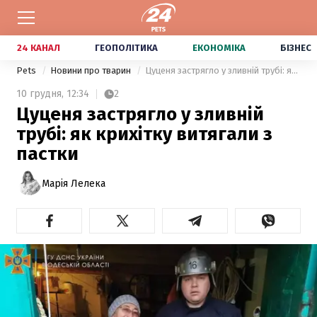
24 КАНАЛ
ГЕОПОЛІТИКА
ЕКОНОМІКА
БІЗНЕС
Pets
Новини про тварин
Цуценя застрягло у зливній трубі: як крихітку витягали з пастки
10 грудня,
12:34
2
Цуценя застрягло у зливній
трубі: як крихітку витягали з
пастки
Марія Лелека