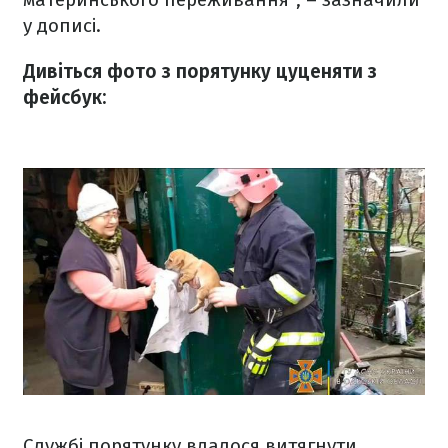
у дописі.
Дивіться фото з порятунку цуценяти з
фейсбук:
Службі порятунку вдалося витягнути