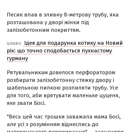
Песик впав в зливну 8-метрову трубу, яка
розташована у дворі жінки під
залізобетонним покриттям.
Ідея для подарунка котику на Новий
ЦІКАВО
рік: що точно сподобається пухнастому
гурману
Рятувальникам довелося перфоратором
розбирати залізобетонну стяжку двору і
шабельною пилкою розпиляти трубу. Усе
для того, аби врятувати маленьке цуценя,
яке звати Босі.
"Весь цей час трошки заважала мама Босі,
але усі з розумінням віднеслись до
материнського переживання", – зазначили