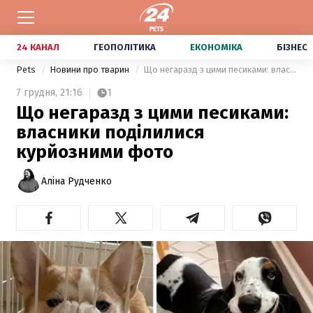
24 КАНАЛ
ГЕОПОЛІТИКА
ЕКОНОМІКА
БІЗНЕС
Pets
Новини про тварин
Що негаразд з цими песиками: власники поділилися курйозними фото
7 грудня,
21:16
1
Що негаразд з цими песиками:
власники поділилися
курйозними фото
Аліна Рудченко