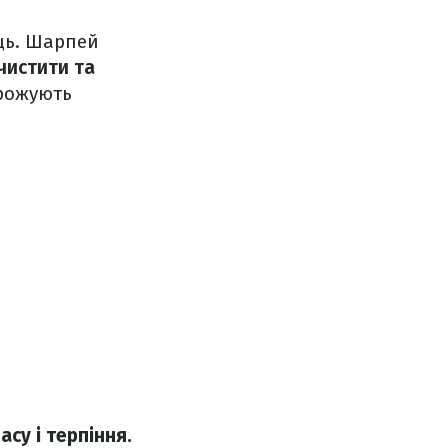
ець. Шарпей
чистити та
грожують
су і терпіння.