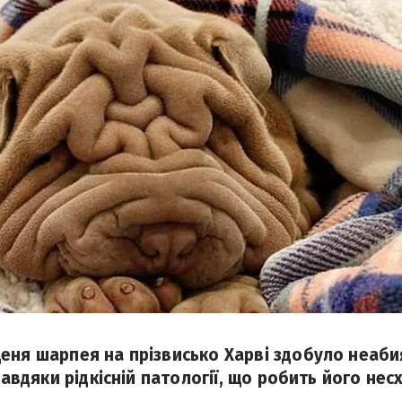
еня шарпея на прізвисько Харві здобуло неаби
 завдяки рідкісній патології, що робить його не