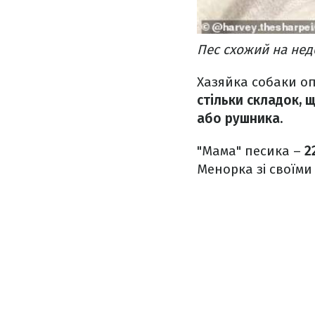
Пес схожий на нед
Хазяйка собаки оп
стільки складок,
або рушника.
"Мама" песика –
2
Менорка зі своїм