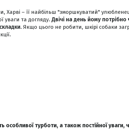
и, Харві – її найбільш "зморшкуватий" улюблен
ї уваги та догляду.
Двічі на день йому потрібно 
 складки.
Якщо цього не робити, шкірі собаки за
кції.
 особливої турботи, а також постійної уваги, ча