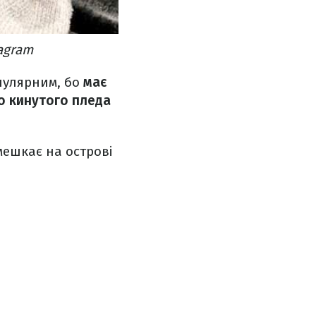
tagram
опулярним, бо
має
о кинутого пледа
ешкає на острові