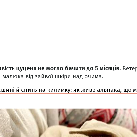
ивість
цуценя не могло бачити до 5 місяців.
Ветер
 малюка від зайвої шкіри над очима.
ашині й спить на килимку: як живе альпака, що м