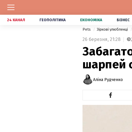
24 КАНАЛ
ГЕОПОЛІТИКА
ЕКОНОМІКА
БІЗНЕС
Pets
Зіркові улюбленці
26 березня,
21:28
Забагато
шарпей 
Аліна Рудченко