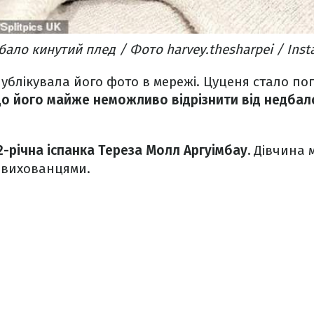
бало кинутий плед / Фото harvey.thesharpei / Ins
ублікувала його фото в мережі. Цуценя стало п
 що його майже неможливо відрізнити від недбал
2-річна іспанка Тереза Молл Аргуімбау.
Дівчина м
и вихованцями.