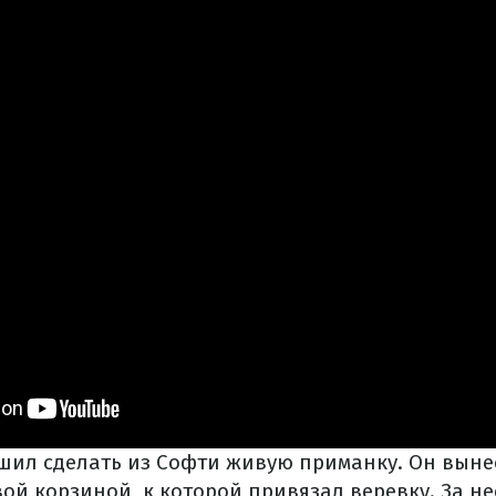
шил сделать из Софти живую приманку. Он выне
ой корзиной, к которой привязал веревку. За не