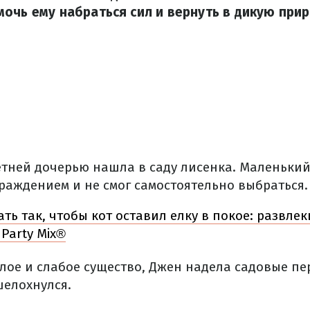
очь ему набраться сил и вернуть в дикую прир
летней дочерью нашла в саду лисенка. Маленьки
граждением и не смог самостоятельно выбраться.
ать так, чтобы кот оставил елку в покое: развле
 Party Mix®
алое и слабое существо, Джен надела садовые пе
шелохнулся.