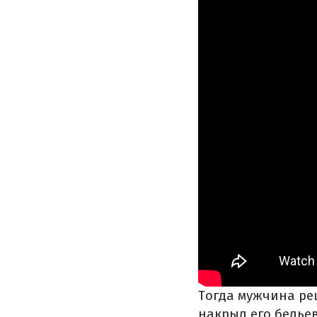
Тогда мужчина ре
накрыл его бельев