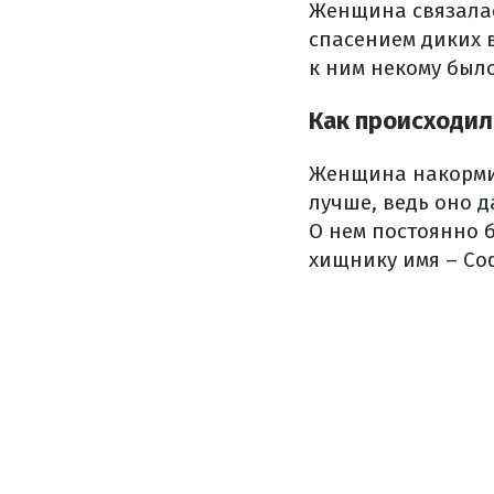
Женщина связала
спасением диких в
к ним некому был
Как происходил
Женщина накормил
лучше, ведь оно д
О нем постоянно б
хищнику имя – Со