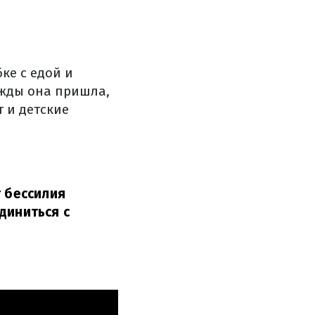
ке с едой и
ажды она пришла,
 и детские
т бессилия
диниться с