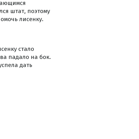
мающимся
лся штат, поэтому
помочь лисенку.
сенку стало
ва падало на бок.
успела дать