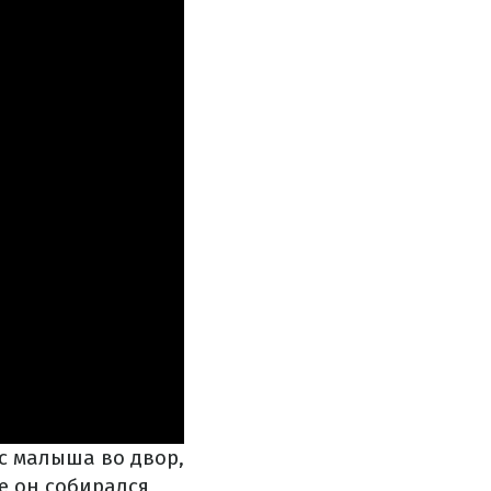
с малыша во двор,
е он собирался