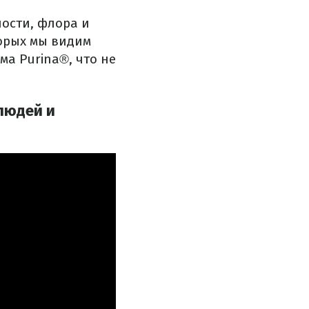
ности, флора и
орых мы видим
а Purina®, что не
людей и