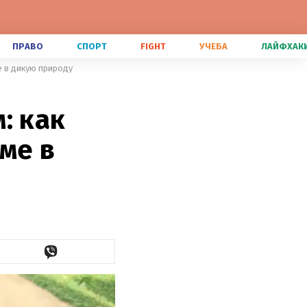
ПРАВО
СПОРТ
FIGHT
УЧЕБА
ЛАЙФХАК
е в дикую природу
: как
ме в