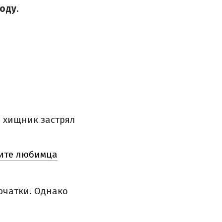
оду.
й хищник застрял
ките любимца
рчатки. Однако