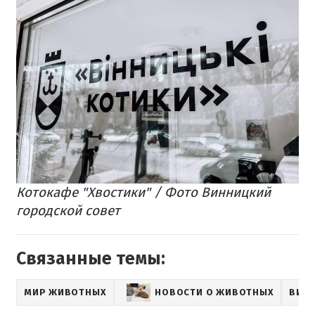
Котокафе "Хвостики" / Фото Винницкий
городской совет
Связанные темы:
МИР ЖИВОТНЫХ
НОВОСТИ О ЖИВОТНЫХ
ВИН