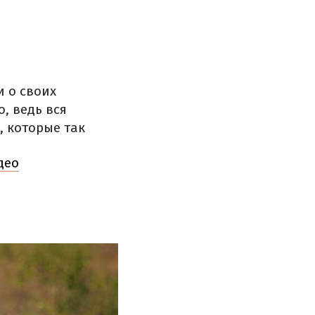
и о своих
о, ведь вся
, которые так
део