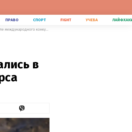
ПРАВО
СПОРТ
FIGHT
УЧЕБА
ЛАЙФХАК
Смешные фото животных: впечатляющие кадры, что оказались в финале международного конкурса
ались в
рса