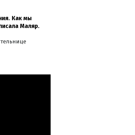
ния. Как мы
писала Маляр.
ительнице