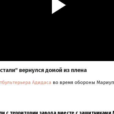
встали" вернулся домой из плена
тбультерьера Адидаса
во время обороны Мариуп
ли с территории завода вместе с защитниками