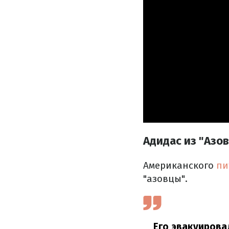
Адидас из "Азо
Американского
пи
"азовцы".
Его эвакуирова