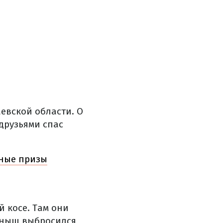
аевской области.
О
друзьями спас
нные призы
й косе.
Там они
еныш выбросился