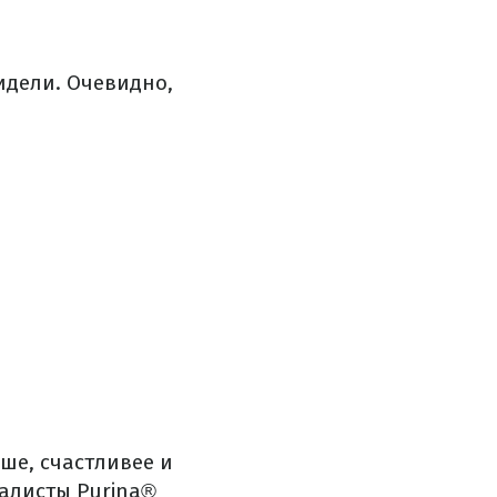
видели.
Очевидно,
ше, счастливее и
алисты Purina®