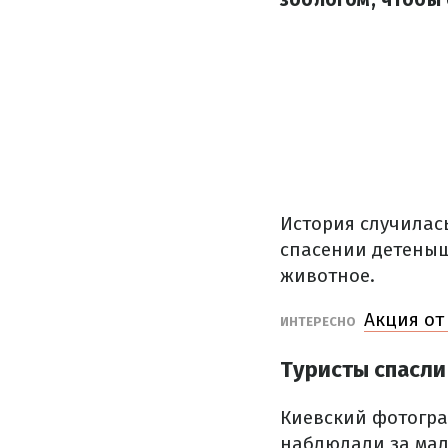
История случилас
спасении детеныш
животное.
Акция от
ИНТЕРЕСНО
Туристы спасл
Киевский фотогра
наблюдали за мал