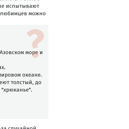
рые испытывают
х любимцев можно
Азовском море и
х.
мировом океане.
еют толстый, до
е "хрюканье".
-за случайной