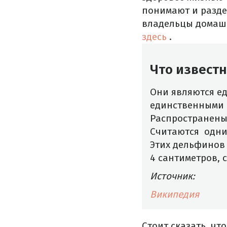
понимают и разде
владельцы домаш
здесь
.
Что извест
Они являются е
единственными 
Распространены 
Считаются
одни
Этих дельфинов 
4 сантиметров,
Источник:
Википедия
Стоит сказать, чт