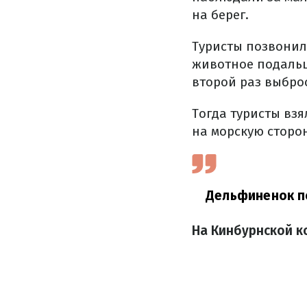
на берег.
Туристы позвонил
животное подальш
второй раз выброс
Тогда туристы взя
на морскую сторо
Д
ельфиненок
п
На Кинбурнской к