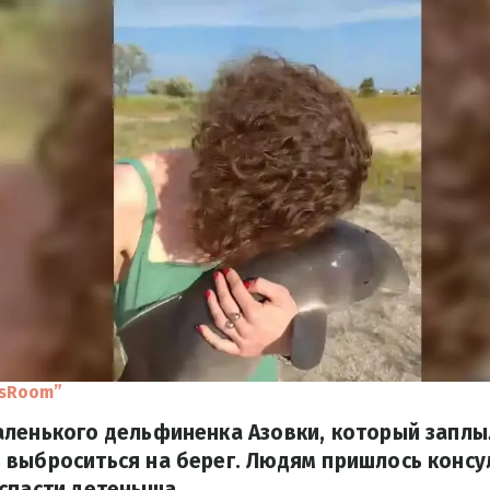
wsRoom”
ленького дельфиненка Азовки, который заплыл
выброситься на берег. Людям пришлось консу
спасти детеныша.