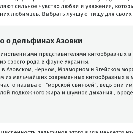
ляют сильное чувство любви и уважения, кото
них любимцев.
Выбрать лучшую пищу для свои
но о дельфинах Азовки
динственными представителями китообразных в 
из своего рода в фауне Украины.
в Азовском, Черном, Мраморном и Эгейском моря
м из мельчайших современных китообразных в 
часто называют "морской свиньей", ведь они им
 слой подкожного жира и
шумное дыхания
, врод
о численность дельфинов этого вида меняется из