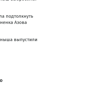
ла подтолкнуть
ненка Азова
еныша выпустили
ео