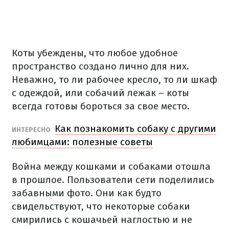
Коты
убеждены
,
что
любое удобное
пространство
создано
лично
для них.
Неважно,
то
ли рабочее
кресло,
то
ли шкаф
с
одеждой
,
или
собачий
лежак
–
коты
всегда
готовы
бороться
за свое
место.
Как
познакомить
собаку
с
другими
ИНТЕРЕСНО
любимцами
: полезные
советы
Война
между
кошками и
собаками
отошла
в прошлое.
Пользователи
сети
поделились
забавными
фото
.
Они как будто
свидельствуют
,
что
некоторые
собаки
смирились
с кошачьей
наглостью
и
не