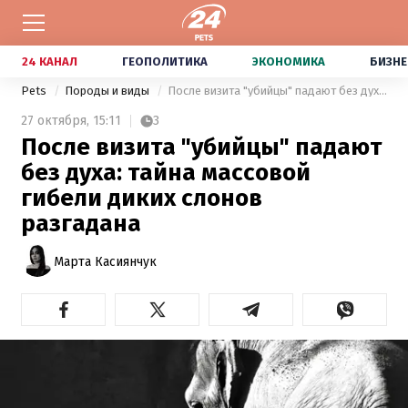
24 КАНАЛ
ГЕОПОЛИТИКА
ЭКОНОМИКА
БИЗНЕ
Pets
Породы и виды
После визита "убийцы" падают без духа: тайна массовой гибели диких слонов разгадана
27 октября,
15:11
3
После визита "убийцы" падают
без духа: тайна массовой
гибели диких слонов
разгадана
Марта Касиянчук