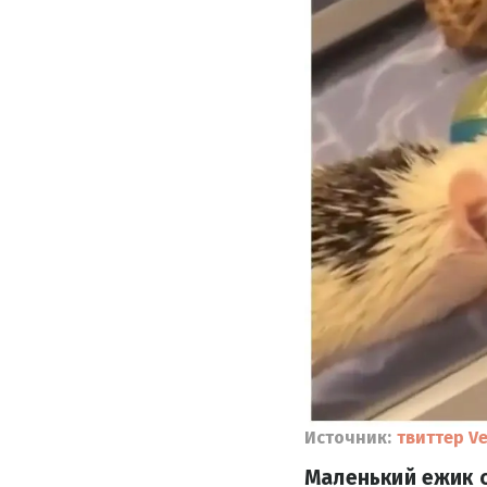
Источник:
твиттер V
Маленький ежик с