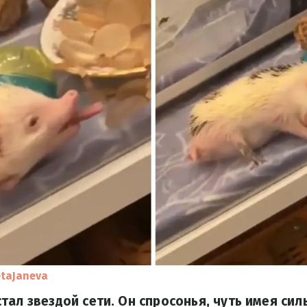
etaJaneva
тал звездой сети. Он спросонья, чуть имея сил