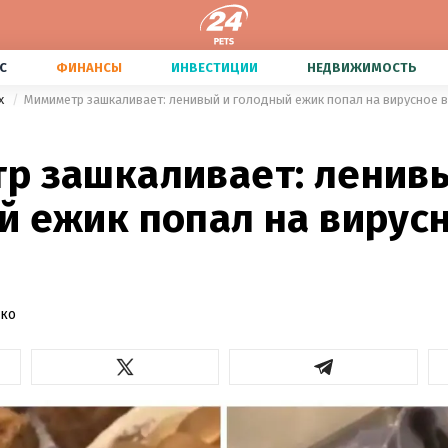
С
ФИНАНСЫ
ИНВЕСТИЦИИ
НЕДВИЖИМОСТЬ
х
Мимиметр зашкаливает: ленивый и голодный ежик попал на вирусное 
р зашкаливает: ленив
й ежик попал на вирус
нко