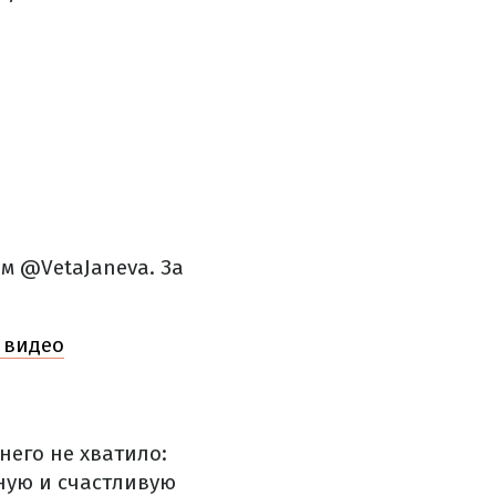
м @VetaJaneva. За
е видео
него не хватило:
нную и счастливую