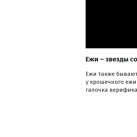
Ежи – звезды с
Ежи также бывают
у крошечного ежи
галочка верифик