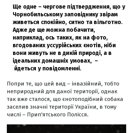
Ще одне – чергове підтвердження, що у
Чорнобильському заповіднику звірам
живеться спокійно, ситно та вільготно.
Адже де ще можна побачити,
наприклад, ось таких, як на фото,
вгодованих уссурійських єнотів, ніби
вони живуть не в дикій природі, а в
ідеальних домашніх умовах,
–
йдеться у повідомленні.
Попри те, що цей вид – інвазійний, тобто
неприродний для даної території, однак
так вже сталося, що єнотоподібний собака
заселив значні території України, в тому
числі – Прип'ятського Полісся.