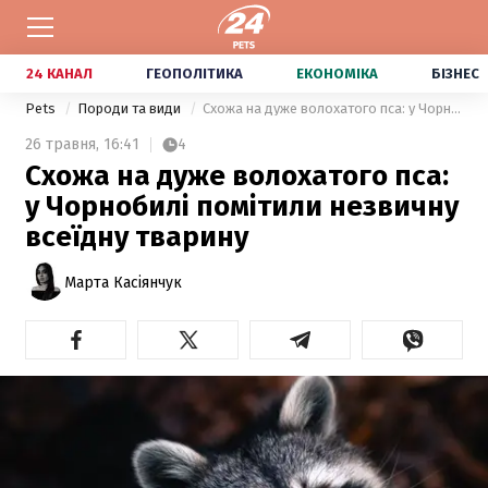
24 КАНАЛ
ГЕОПОЛІТИКА
ЕКОНОМІКА
БІЗНЕС
Pets
Породи та види
Схожа на дуже волохатого пса: у Чорнобилі помітили незвичну всеїдну тварину
26 травня,
16:41
4
Схожа на дуже волохатого пса:
у Чорнобилі помітили незвичну
всеїдну тварину
Марта Касіянчук