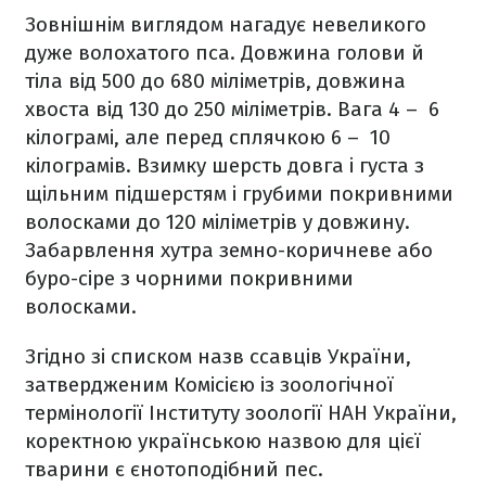
Зовнішнім виглядом нагадує невеликого
дуже волохатого пса. Довжина голови й
тіла від 500 до 680 міліметрів, довжина
хвоста від 130 до 250 міліметрів. Вага 4 –
6
кілограмі, але перед сплячкою 6 –
10
кілограмів. Взимку шерсть довга і густа з
щільним підшерстям і грубими покривними
волосками до 120 міліметрів у довжину.
Забарвлення хутра земно-коричневе або
буро-сіре з чорними покривними
волосками.
Згідно зі списком назв ссавців України,
затвердженим Комісією із зоологічної
термінології Інституту зоології НАН України,
коректною українською назвою для цієї
тварини є єнотоподібний пес.