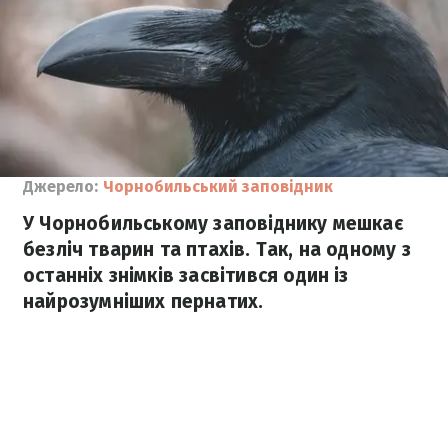
Джерело:
Чорнобильський заповідник
У Чорнобильському заповіднику мешкає
безліч тварин та птахів. Так, на одному з
останніх знімків засвітився один із
найрозумніших пернатих.