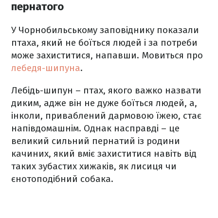
пернатого
У Чорнобильському заповіднику показали
птаха, який не боїться людей і за потреби
може захиститися, напавши. Мовиться про
лебедя-шипуна
.
Лебідь-шипун – птах, якого важко назвати
диким, адже він не дуже боїться людей, а,
інколи, приваблений дармовою їжею, стає
напівдомашнім. Однак насправді – це
великий сильний пернатий із родини
качиних, який вміє захиститися навіть від
таких зубастих хижаків, як лисиця чи
єнотоподібний собака.