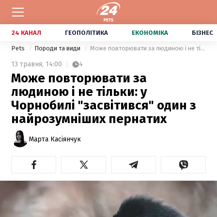
24 КАНАЛ
ГЕОПОЛІТИКА
ЕКОНОМІКА
БІЗНЕС
Pets
Породи та види
Може повторювати за людиною і не тільки: у Чорнобилі "засвітився" один з найрозумніших пернатих
13 травня,
14:00
4
Може повторювати за
людиною і не тільки: у
Чорнобилі "засвітився" один з
найрозумніших пернатих
Марта Касіянчук