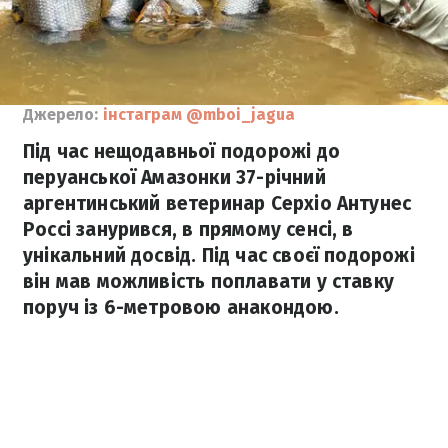
Джерело:
інстаграм @mboi_jagua
Під час нещодавньої подорожі до
перуанської Амазонки 37-річний
аргентинський ветеринар Серхіо Антунес
Россі занурився, в прямому сенсі, в
унікальний досвід. Під час своєї подорожі
він мав можливість поплавати у ставку
поруч із 6-метровою анакондою.