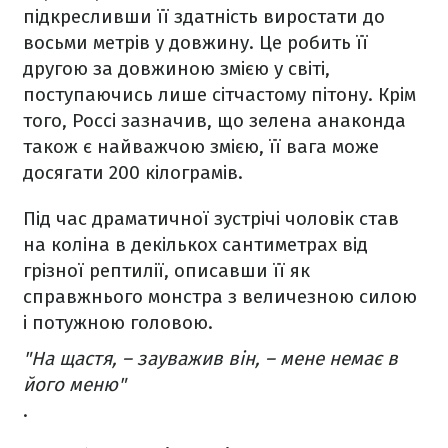
підкресливши її здатність виростати до
восьми метрів у довжину. Це робить її
другою за довжиною змією у світі,
поступаючись лише сітчастому пітону. Крім
того, Россі зазначив, що зелена анаконда
також є найважчою змією, її вага може
досягати 200 кілограмів.
Під час драматичної зустрічі чоловік став
на коліна в декількох сантиметрах від
грізної рептилії, описавши її як
справжнього монстра з величезною силою
і потужною головою.
"На щастя, – зауважив він, – мене немає в
його меню"
.