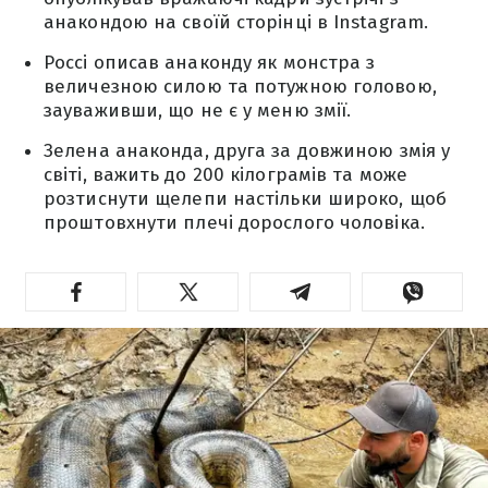
анакондою на своїй сторінці в Instagram.
Россі описав анаконду як монстра з
величезною силою та потужною головою,
зауваживши, що не є у меню змії.
Зелена анаконда, друга за довжиною змія у
світі, важить до 200 кілограмів та може
розтиснути щелепи настільки широко, щоб
проштовхнути плечі дорослого чоловіка.