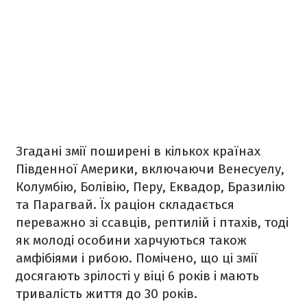
Згадані змії поширені в кількох країнах
Південної Америки, включаючи Венесуелу,
Колумбію, Болівію, Перу, Еквадор, Бразилію
та Парагвай. Їх раціон складається
переважно зі ссавців, рептилій і птахів, тоді
як молоді особини харчуються також
амфібіями і рибою. Помічено, що ці змії
досягають зрілості у віці 6 років і мають
тривалість життя до 30 років.