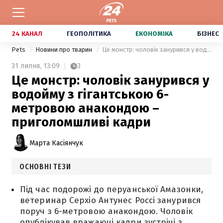
24 КАНАЛ
ГЕОПОЛІТИКА
ЕКОНОМІКА
БІЗНЕС
Pets
Новини про тварин
Це монстр: чоловік занурився у водойму з гігантською 6-метровою анакондою – приголомшливі кадри
31 липня,
13:09
3
Це монстр: чоловік занурився у
водойму з гігантською 6-
метровою анакондою –
приголомшливі кадри
Марта Касіянчук
ОСНОВНІ ТЕЗИ
Під час подорожі до перуанської Амазонки,
ветеринар Серхіо Антунес Россі занурився
поруч з 6-метровою анакондою. Чоловік
опублікував вражаючі кадри зустрічі з