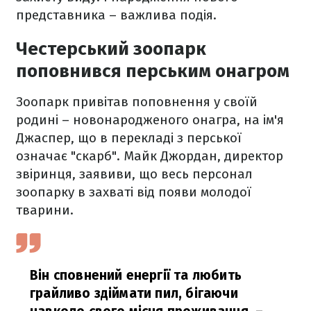
представника – важлива подія.
Честерський зоопарк
поповнився перським онагром
Зоопарк привітав поповнення у своїй
родині – новонародженого онагра, на ім'я
Джаспер, що в перекладі з перської
означає "скарб". Майк Джордан, директор
звіринця, заявиви, що весь персонал
зоопарку в захваті від появи молодої
тварини.
Він сповнений енергії та любить
грайливо здіймати пил, бігаючи