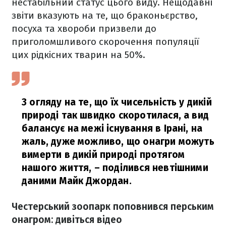
нестабільний статус цього виду. Нещодавні
звіти вказують на те, що браконьєрство,
посуха та хвороби призвели до
приголомшливого скорочення популяції
цих рідкісних тварин на 50%.
З огляду на те, що їх чисельність у дикій
природі так швидко скоротилася, а вид
балансує на межі існування в Ірані, на
жаль, дуже можливо, що онагри можуть
вимерти в дикій природі протягом
нашого життя,
– поділився невтішними
даними Майк Джордан.
Честерський зоопарк поповнився перським
онагром: дивіться відео