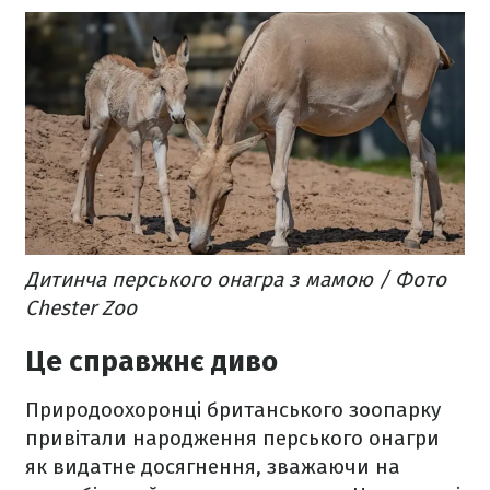
Дитинча перського онагра з мамою / Фото
Chester Zoo
Це справжнє диво
Природоохоронці британського зоопарку
привітали народження перського онагри
як видатне досягнення, зважаючи на