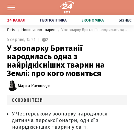
24 КАНАЛ
ГЕОПОЛІТИКА
ЕКОНОМІКА
БІЗНЕС
Pets
Новини про тварин
У зоопарку Британії народилась одна з найрідкісніших тварин на Землі: про кого мовиться
5 серпня,
15:21
2
У зоопарку Британії
народилась одна з
найрідкісніших тварин на
Землі: про кого мовиться
Марта Касіянчук
ОСНОВНІ ТЕЗИ
У Честерському зоопарку народилося
дитинча перської онагри, однієї з
найрідкісніших тварин у світі.