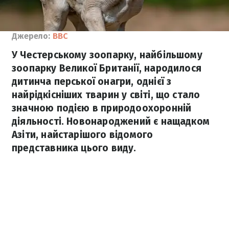
Джерело:
ВВС
У Честерському зоопарку, найбільшому
зоопарку Великої Британії, народилося
дитинча перської онагри, однієї з
найрідкісніших тварин у світі, що стало
значною подією в природоохоронній
діяльності. Новонароджений є нащадком
Азіти, найстарішого відомого
представника цього виду.