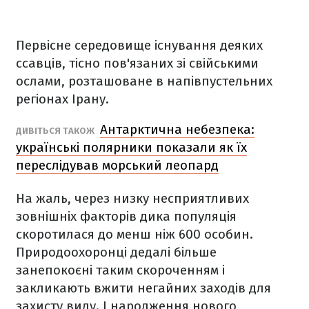
Первісне середовище існування деяких
ссавців, тісно пов'язаних зі свійськими
ослами, розташоване в напівпустельних
регіонах Ірану.
Антарктична небезпека:
ДИВІТЬСЯ ТАКОЖ
українські полярники показали як їх
переслідував морський леопард
На жаль, через низку несприятливих
зовнішніх факторів дика популяція
скоротилася до менш ніж 600 особин.
Природоохоронці дедалі більше
занепокоєні таким скороченням і
закликають вжити негайних заходів для
захисту виду. І народження нового