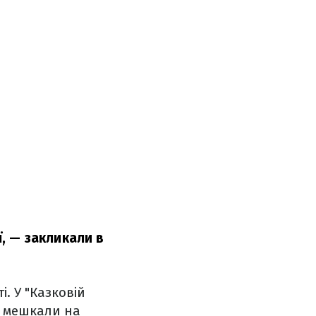
,
— закликали в
і. У "Казковій
и мешкали на