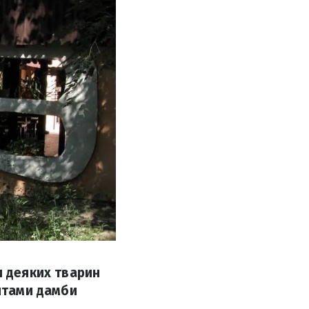
и деяких тварин
антами дамби