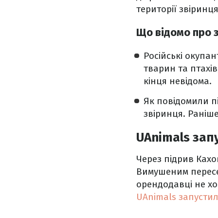
території звіринця
Що відомо про 
Російські окупа
тварин та птахів
кінця невідома.
Як повідомили п
звіринця. Раніш
UAnimals зап
Через підрив Кахо
Вимушеним пересе
орендодавці не хо
UAnimals запусти