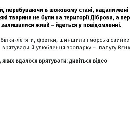
и, перебуваючи в шоковому стані, надали мені 
які тварини не були на території Діброви, а пе
и залишилися живі!
– йдеться у повідомленні.
 білки-летяги, фретки, шиншили і морські свинки
я врятували й улюбленця зоопарку –
папугу Вєн
 яких вдалося врятувати: дивіться відео