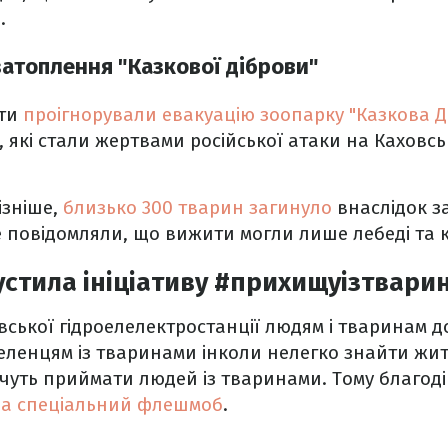
.
затоплення "Казкової діброви"
нти
проігнорували евакуацію зоопарку "Казкова Д
, які стали жертвами російської атаки на Каховсь
ізніше,
близько 300 тварин загинуло
внаслідок з
е повідомляли, що вижити могли лише лебеді та 
устила ініціативу #прихищуізтвари
вської гідроелелектростанції людям і тваринам д
ленцям із тваринами інколи нелегко знайти жит
чуть приймати людей із тваринами. Тому благоді
ла спеціальний флешмоб
.