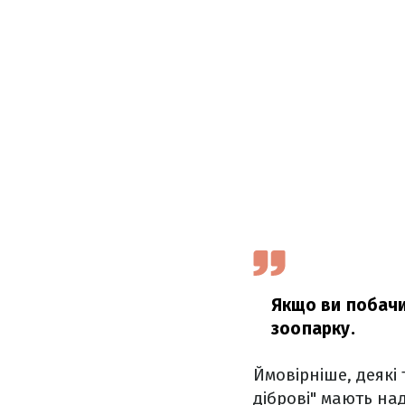
Якщо ви побачит
зоопарку.
Ймовірніше, деякі 
діброві" мають на