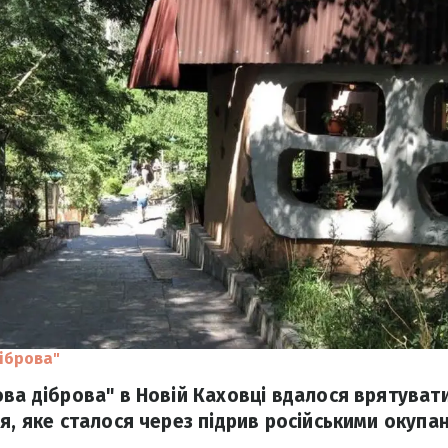
іброва"
ова діброва" в Новій Каховці вдалося врятуват
ня, яке сталося через підрив російськими окуп