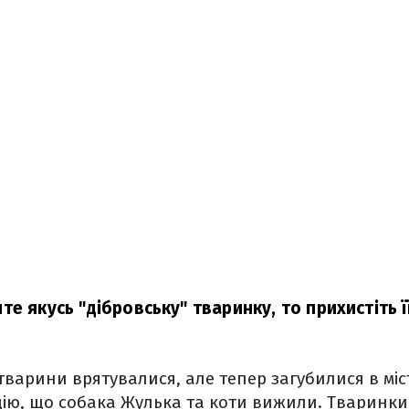
е якусь "дібровську" тваринку, то прихистіть її
тварини врятувалися, але тепер загубилися в міст
дію, що собака Жулька та коти вижили. Тваринк