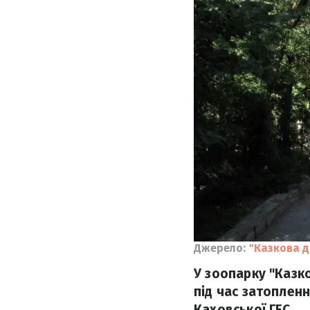
Джерело:
"Казкова д
У зоопарку "Казк
під час затоплен
Каховської ГЕС.