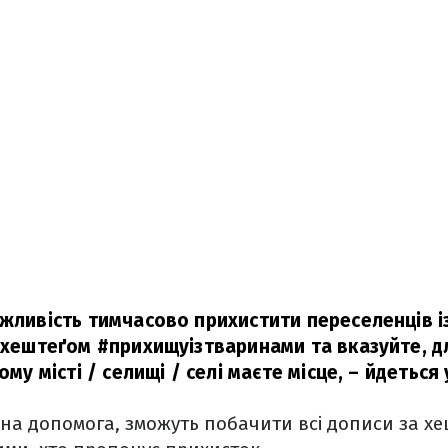
ожливість тимчасово прихистити переселенців і
з хештеґом #прихищуізтваринами та вказуйте, д
ому місті / селищі / селі маєте місце,
– йдеться 
на допомога, зможуть побачити всі дописи за хе