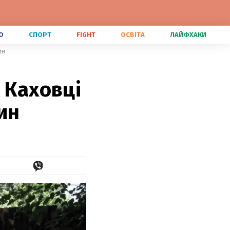
О
СПОРТ
FIGHT
ОСВІТА
ЛАЙФХАКИ
ин
 Каховці
ин