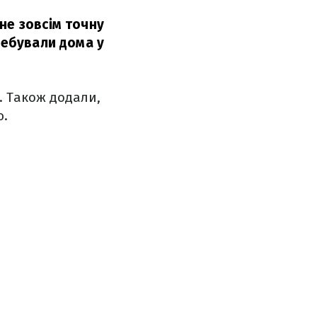
не зовсім точну
ребували дома у
. Також додали,
ю.