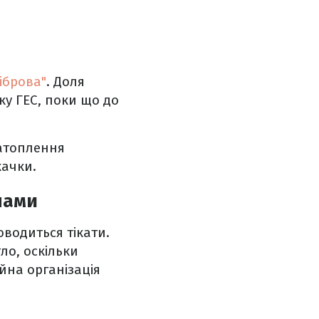
іброва"
. Доля
ку ГЕС, поки що до
атоплення
качки.
нами
оводиться тікати.
ло, оскільки
йна організація