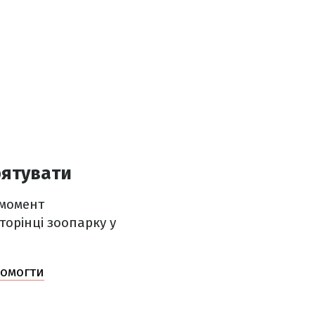
рятувати
 момент
торінці зоопарку у
помогти