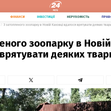
ФІНАНСИ
ІНВЕСТИЦІЇ
НЕРУХОМІСТЬ
ПРАВ
З затопленого зоопарку в Новій Каховці вдалося врятувати деяких твар
еного зоопарку в Новій
 врятувати деяких твар