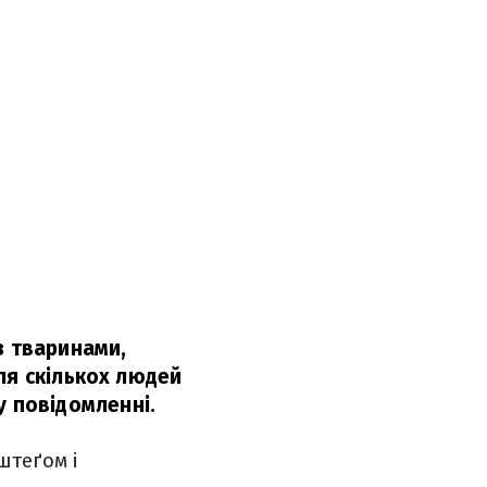
з тваринами,
ля скількох людей
у повідомленні.
штеґом і