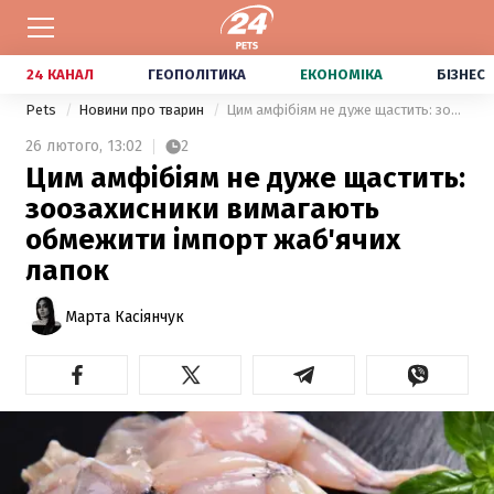
24 КАНАЛ
ГЕОПОЛІТИКА
ЕКОНОМІКА
БІЗНЕС
Pets
Новини про тварин
Цим амфібіям не дуже щастить: зоозахисники вимагають обмежити імпорт жаб'ячих лапок
26 лютого,
13:02
2
Цим амфібіям не дуже щастить:
зоозахисники вимагають
обмежити імпорт жаб'ячих
лапок
Марта Касіянчук