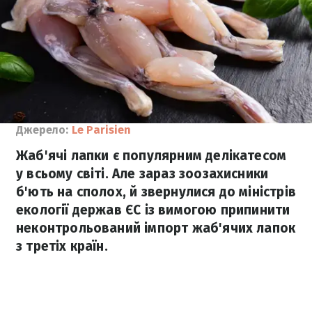
Джерело:
Le Parisien
Жаб'ячі лапки є популярним делікатесом
у всьому світі. Але зараз зоозахисники
б'ють на сполох, й звернулися до міністрів
екології держав ЄС із вимогою припинити
неконтрольований імпорт жаб'ячих лапок
з третіх країн.