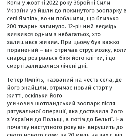
Коли у жовтні 2022 року Збройні Сили
України увійшли до покинутого зоопарку в
селі Ямпіль, вони побачили, що близько
200 тварин загинуло. 12-річний ведмідь
виявився одним з небагатьох, хто
залишився живим. При цьому був важко
поранений – він отримав струс мозку, коли
снаряд розірвався біля його клітки, і до
смерті залишалися лічені дні.
Тепер Ямпіль, названий на честь села, де
його знайшли, отримає новий старт у
житті, оскільки його
усиновив шотландський зоопарк після
рятувальної операції, яка доставила його
з України до Польщі, а потім до Бельгії. На
початку наступного року він вирушить до
свого нового дому, за 20 миль на захід від