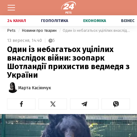
24 КАНАЛ
ГЕОПОЛІТИКА
ЕКОНОМІКА
БІЗНЕС
Pets
Новини про тварин
Один із небагатьох уцілілих внаслідок війни: зоопарк Шотландії прихистив ведмедя з України
13 вересня,
14:40
5
Один із небагатьох уцілілих
внаслідок війни: зоопарк
Шотландії прихистив ведмедя з
України
Марта Касіянчук