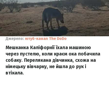
Джерело:
ютуб-канал The DoDo
Мешканка Каліфорнії їхала машиною
через пустелю, коли краєм ока побачила
собаку. Перелякана дівчинка, схожа на
німецьку вівчарку, не йшла до рук і
втікала.