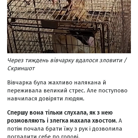
Через тиждень вівчарку вдалося зловити /
Скриншот
Вівчарка була жахливо налякана й
переживала великий стрес. Але поступово
навчилася довіряти людям.
Спершу вона тільки слухала, як з нею
розмовляють і злегка махала хвостом.
А
потім почала брати їжу з рук і дозволила
погладити себе по голові.