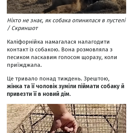
Ніхто не знає, як собака опинилася в пустелі
/ Скриншот
Каліфорнійка намагалася налагодити
контакт із собакою. Вона розмовляла з
песиком ласкавим голосом щоразу, коли
приїжджала.
Це тривало понад тиждень. Зрештою,
жінка та її чоловік зуміли піймати собаку й
привезти її в новий дім.