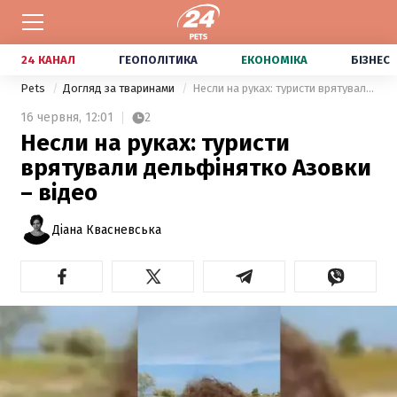
24 КАНАЛ
ГЕОПОЛІТИКА
ЕКОНОМІКА
БІЗНЕС
Pets
Догляд за тваринами
Несли на руках: туристи врятували дельфінятко Азовки – відео
16 червня,
12:01
2
Несли на руках: туристи
врятували дельфінятко Азовки
– відео
Діана Квасневська