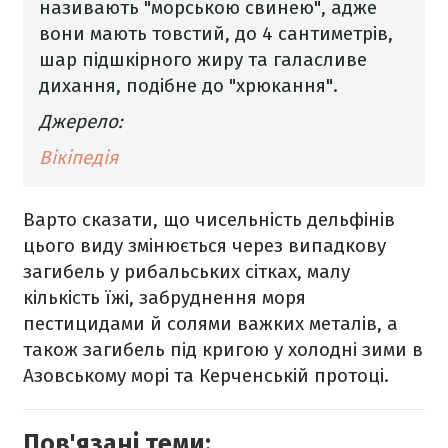
називають "морською свинею", адже
вони мають товстий, до 4 сантиметрів,
шар підшкірного жиру та галасливе
дихання, подібне до "хрюкання".
Джерело:
Вікіпедія
Варто сказати, що чисельність дельфінів
цього виду змінюється через випадкову
загибель у рибальських сітках, малу
кількість їжі, забруднення моря
пестицидами й солями важких металів, а
також загибель під кригою у холодні зими в
Азовському морі та Керченській протоці.
Пов'язані теми: