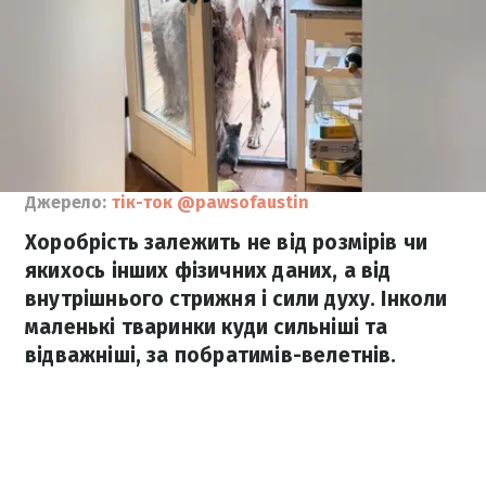
Джерело:
тік-ток @pawsofaustin
Хоробрість залежить не від розмірів чи
якихось інших фізичних даних, а від
внутрішнього стрижня і сили духу. Інколи
маленькі тваринки куди сильніші та
відважніші, за побратимів-велетнів.