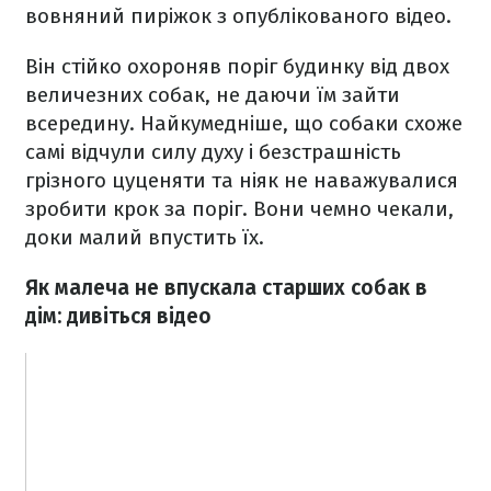
вовняний пиріжок з опублікованого відео.
Він стійко охороняв поріг будинку від двох
величезних собак, не даючи їм зайти
всередину. Найкумедніше, що собаки схоже
самі відчули силу духу і безстрашність
грізного цуценяти та ніяк не наважувалися
зробити крок за поріг. Вони чемно чекали,
доки малий впустить їх.
Як малеча не впускала старших собак в
дім: дивіться відео