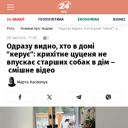
24 КАНАЛ
ГЕОПОЛІТИКА
ЕКОНОМІКА
БІЗНЕС
Pets
Новини про тварин
Одразу видно, хто в домі "керує": крихітне цуценя не впускає старших собак в дім – смішне відео
28 лютого,
17:30
2
Одразу видно, хто в домі
"керує": крихітне цуценя не
впускає старших собак в дім –
смішне відео
Марта Касіянчук