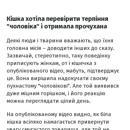
Кішка хотіла перевірити терпіння
"чоловіка" і отримала прочухана
Деякі люди і тварини вважають, що їхня
головна місія – доводити інших до сказу.
Зазвичай, стереотипно, таку поведінку
приписують жінкам, от і кішечка з
опублікованого відео, мабуть, підтверджує
це. Вона вирішила надокучати своєму
пухнастому "чоловікові". Але той виявився
дуже міцним горішком, і його реакцію
можна переглядати цілий день.
На опублікованому відео видно, як біла
кішка всіляко намагається привернути
увагу смугастого товариша, але той не