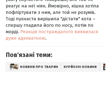
реагує на неї ніяк. Ймовірно, кішка хотіла
пофліртувати з ним, але той не розумів.
Тоді пухнаста вирішила "дістати" кота –
спершу гладила його по носу, потім по
морді.
Реакція постраждалого виявилася
дуже адекватною
.
Пов'язані теми:
НОВИНИ ПРО ТВАРИН
КУРЙОЗНІ НОВИНИ