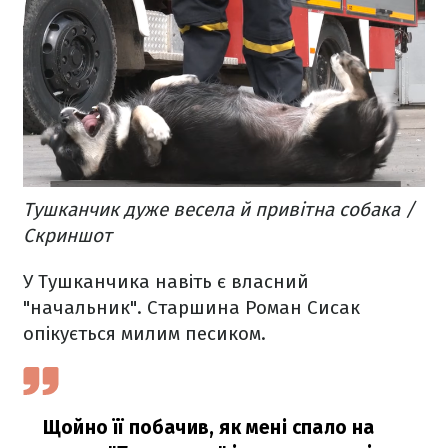
Тушканчик дуже весела й привітна собака /
Скриншот
У Тушканчика навіть є власний
"начальник". Старшина Роман Сисак
опікується милим песиком.
Щойно її побачив, як мені спало на