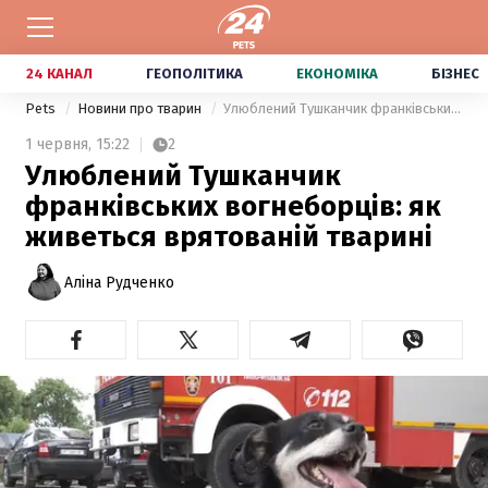
24 КАНАЛ
ГЕОПОЛІТИКА
ЕКОНОМІКА
БІЗНЕС
Pets
Новини про тварин
Улюблений Тушканчик франківських вогнеборців: як живеться врятованій тварині
1 червня,
15:22
2
Улюблений Тушканчик
франківських вогнеборців: як
живеться врятованій тварині
Аліна Рудченко