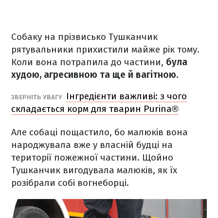
Собаку на прізвисько Тушканчик
рятувальники прихистили майже рік тому.
Коли вона потрапила до частини,
була
худою, агресивною та ще й вагітною.
Інгредієнти важливі: з чого
ЗВЕРНІТЬ УВАГУ
складається корм для тварин Purina®
Але собаці пощастило, бо малюків вона
народжувала вже у власній будці на
території пожежної частини. Щойно
Тушканчик вигодувала малюків, як їх
розібрали собі вогнеборці.