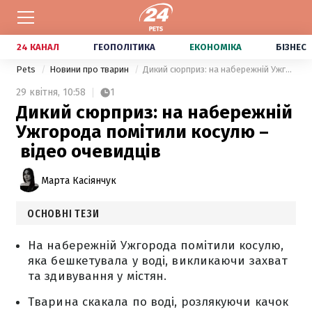
24 КАНАЛ
ГЕОПОЛІТИКА
ЕКОНОМІКА
БІЗНЕС
Pets
Новини про тварин
Дикий сюрприз: на набережній Ужгорода помітили косулю – відео очевидців
29 квітня,
10:58
1
Дикий сюрприз: на набережній
Ужгорода помітили косулю –
відео очевидців
Марта Касіянчук
ОСНОВНІ ТЕЗИ
На набережній Ужгорода помітили косулю,
яка бешкетувала у воді, викликаючи захват
та здивування у містян.
Тварина скакала по воді, розлякуючи качок