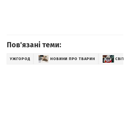
Пов'язані теми:
УЖГОРОД
НОВИНИ ПРО ТВАРИН
СВІТ Т